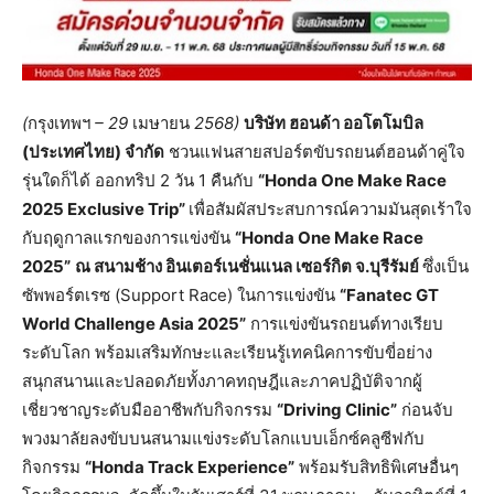
(
กรุงเทพฯ
– 29
เมษายน
2568)
บริษัท
ฮอนด้า
ออโตโมบิล
(
ประเทศไทย
)
จำกัด
ชวนแฟนสายสปอร์ตขับรถยนต์ฮอนด้าคู่ใจ
รุ่นใดก็ได้ ออกทริป 2 วัน 1 คืนกับ
“
Honda One Make Race
2025 Exclusive Trip”
เพื่อสัมผัสประสบการณ์ความมันสุดเร้าใจ
กับฤดูกาลแรกของการแข่งขัน
“Honda One Make Race
2025”
ณ
สนามช้าง
อินเตอร์เนชั่นแนล
เซอร์กิต
จ
.
บุรีรัมย์
ซึ่งเป็น
ซัพพอร์ตเรซ (Support Race) ในการแข่งขัน
“Fanatec GT
World Challenge Asia 2025”
การแข่งขันรถยนต์ทางเรียบ
ระดับโลก พร้อมเสริมทักษะและเรียนรู้เทคนิคการขับขี่อย่าง
สนุกสนานและปลอดภัยทั้งภาคทฤษฎีและภาคปฏิบัติจากผู้
เชี่ยวชาญระดับมืออาชีพกับกิจกรรม
“Driving Clinic”
ก่อนจับ
พวงมาลัยลงขับบนสนามแข่งระดับโลกแบบเอ็กซ์คลูซีฟกับ
กิจกรรม
“Honda Track Experience”
พร้อมรับสิทธิพิเศษอื่นๆ