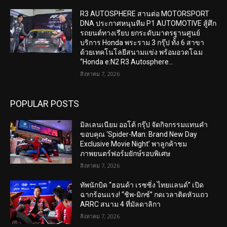
R3 AUTOSPHERE สานต่อ MOTORSPORT
DNA ประกาศหนุนทีม P1 AUTOMOTIVE สู้ศึก
รถยนต์ทางเรียบ ยกระดับมาตรฐานศูนย์
บริการ Honda พระราม 3 กรุ๊ป ทั้ง 6 สาขา
ด้วยเทคโนโลยีสนามแข่ง พร้อมอวดโฉม
“Honda e:N2 R3 Autosphere...
สิงหาคม 7, 2026
POPULAR POSTS
มิลเลนเนียม ออโต้ กรุ๊ป จัดกิจกรรมแทนคำ
ขอบคุณ ‘Spider-Man: Brand New Day
Exclusive Movie Night’ พาลูกค้าชม
ภาพยนตร์ฟอร์มยักษ์รอบพิเศษ
สิงหาคม 7, 2026
ทัพนักบิด “ฮอนด้า เรซซิ่ง ไทยแลนด์” เปิด
ฉากร้อนแรง! “ชิพ-มิกซ์” กดเวลาติดหัวแถว
ARRC สนาม 4 ที่มัลดาลิกา
สิงหาคม 7, 2026