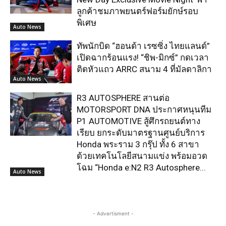
ลูกค้าชมภาพยนตร์ฟอร์มยักษ์รอบ
พิเศษ
Auto News
ทัพนักบิด “ฮอนด้า เรซซิ่ง ไทยแลนด์”
เปิดฉากร้อนแรง! “ชิพ-มิกซ์” กดเวลา
ติดหัวแถว ARRC สนาม 4 ที่มัลดาลิกา
Auto News
R3 AUTOSPHERE สานต่อ
MOTORSPORT DNA ประกาศหนุนทีม
P1 AUTOMOTIVE สู้ศึกรถยนต์ทาง
เรียบ ยกระดับมาตรฐานศูนย์บริการ
Honda พระราม 3 กรุ๊ป ทั้ง 6 สาขา
ด้วยเทคโนโลยีสนามแข่ง พร้อมอวด
โฉม “Honda e:N2 R3 Autosphere...
Auto News
- Advertisment -