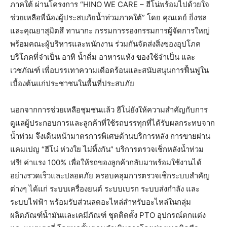
ภาคใต้ ผ่านโครงการ “HINO WE CARE – ฮีโน่พร้อมไปด้วยใจ
ช่วยเหลือพี่น้องผู้ประสบภัยน้ำท่วมภาคใต้” โดย คุณเดย์ ยิ่งชล
และคุณยาสุมิตสึ ทานากะ กรรมการรองกรรมการผู้จัดการใหญ่
พร้อมคณะผู้บริหารและพนักงาน ร่วมกันจัดส่งสิ่งของอุปโภค
บริโภคที่จำเป็น อาทิ น้ำดื่ม อาหารแห้ง ของใช้จำเป็น และ
เวชภัณฑ์ เพื่อบรรเทาความเดือดร้อนและสนับสนุนการฟื้นฟูใน
เบื้องต้นแก่ประชาชนในพื้นที่ประสบภัย
นอกจากการช่วยเหลือชุมชนแล้ว ฮีโน่ยังให้ความสำคัญกับการ
ดูแลผู้ประกอบการและลูกค้าที่ใช้รถบรรทุกที่ได้รับผลกระทบจาก
น้ำท่วม จึงเดินหน้ามาตรการพิเศษด้านบริการหลัง การขายผ่าน
แคมเปญ “ฮีโน่ ห่วงใย ไม่ทิ้งกัน” บริการตรวจเช็กหลังน้ำท่วม
ฟรี! ค่าแรง 100% เพื่อให้รถของลูกค้ากลับมาพร้อมใช้งานได้
อย่างรวดเร็วและปลอดภัย ครอบคลุมการตรวจเช็กระบบสำคัญ
ต่างๆ ได้แก่ ระบบเครื่องยนต์ ระบบเบรก ระบบส่งกำลัง และ
ระบบไฟฟ้า พร้อมรับส่วนลดอะไหล่สำหรับอะไหล่ในกลุ่ม
ผลิตภัณฑ์น้ำมันและเคมีภัณฑ์ ชุดติดตั้ง PTO อุปกรณ์ตกแต่ง