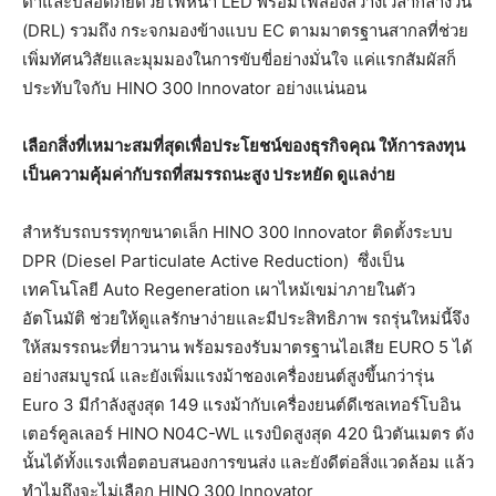
ตาและปลอดภัยด้วยไฟหน้า LED พร้อมไฟส่องสว่างเวลากลางวัน
(DRL) รวมถึง กระจกมองข้างแบบ EC ตามมาตรฐานสากลที่ช่วย
เพิ่มทัศนวิสัยและมุมมองในการขับขี่อย่างมั่นใจ แค่แรกสัมผัสก็
ประทับใจกับ HINO 300 Innovator อย่างแน่นอน
เลือกสิ่งที่เหมาะสมที่สุดเพื่อประโยชน์ของธุรกิจคุณ
ให้การลงทุน
เป็นความคุ้มค่ากับรถที่สมรรถนะสูง
ประหยัด
ดูแลง่าย
สำหรับรถบรรทุกขนาดเล็ก HINO 300 Innovator ติดตั้งระบบ
DPR (Diesel Particulate Active Reduction)
ซึ่งเป็น
เทคโนโลยี Auto Regeneration เผาไหม้เขม่าภายในตัว
อัตโนมัติ ช่วยให้ดูแลรักษาง่ายและมีประสิทธิภาพ รถรุ่นใหม่นี้จึง
ให้สมรรถนะที่ยาวนาน พร้อมรองรับมาตรฐานไอเสีย EURO 5 ได้
อย่างสมบูรณ์ และยังเพิ่มแรงม้าชองเครื่องยนต์สูงขึ้นกว่ารุ่น
Euro 3 มีกำลังสูงสุด 149 แรงม้ากับเครื่องยนต์ดีเซลเทอร์โบอิน
เตอร์คูลเลอร์ HINO N04C-WL แรงบิดสูงสุด 420 นิวตันเมตร ดัง
นั้นได้ทั้งแรงเพื่อตอบสนองการขนส่ง และยังดีต่อสิ่งแวดล้อม แล้ว
ทำไมถึงจะไม่เลือก HINO 300 Innovator