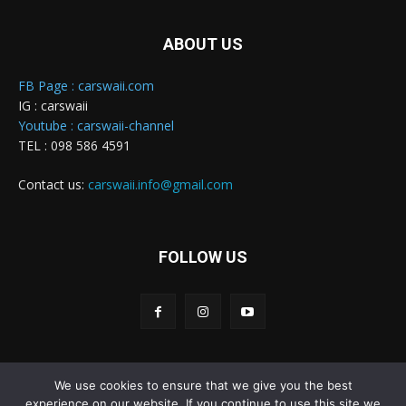
ABOUT US
FB Page : carswaii.com
IG : carswaii
Youtube : carswaii-channel
TEL : 098 586 4591
Contact us:
carswaii.info@gmail.com
FOLLOW US
We use cookies to ensure that we give you the best
Carswaii © Copyright All right reserved
experience on our website. If you continue to use this site we