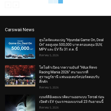
Carswaii News
ฮุนไดจัดแคมเปญ “Hyundai Game On, Deal
On” ลดสูงสุด 500,000 บาท ครอบคลุม SUV,
MPV และ EV ถึง 31 ส.ค. นี้
สิงหาคม 5, 2026
โตโยต้าเปิดฉากความมันส์ “Hilux Revo
Racing Mania 2026” สนามแรกที่
สุราษฎร์ธานี แฟนมอเตอร์สปอร์ตตอบรับ
คึกคัก
สิงหาคม 5, 2026
เบนท์ลีย์เผยแนวคิดงานออกแบบ Torcal ก่อน
เปิดตัว EV รุ่นแรกของแบรนด์ 23 กันยายนนี้
สิงหาคม 5, 2026