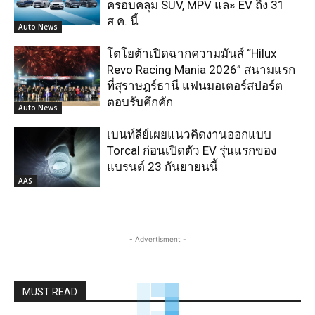
ครอบคลุม SUV, MPV และ EV ถึง 31
ส.ค. นี้
Auto News
โตโยต้าเปิดฉากความมันส์ “Hilux
Revo Racing Mania 2026” สนามแรก
ที่สุราษฎร์ธานี แฟนมอเตอร์สปอร์ต
ตอบรับคึกคัก
Auto News
เบนท์ลีย์เผยแนวคิดงานออกแบบ
Torcal ก่อนเปิดตัว EV รุ่นแรกของ
แบรนด์ 23 กันยายนนี้
AAS
- Advertisment -
MUST READ