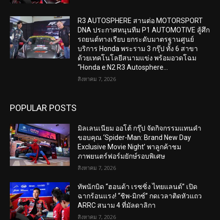
R3 AUTOSPHERE สานต่อ MOTORSPORT
DNA ประกาศหนุนทีม P1 AUTOMOTIVE สู้ศึก
รถยนต์ทางเรียบ ยกระดับมาตรฐานศูนย์
บริการ Honda พระราม 3 กรุ๊ป ทั้ง 6 สาขา
ด้วยเทคโนโลยีสนามแข่ง พร้อมอวดโฉม
“Honda e:N2 R3 Autosphere...
สิงหาคม 7, 2026
POPULAR POSTS
มิลเลนเนียม ออโต้ กรุ๊ป จัดกิจกรรมแทนคำ
ขอบคุณ ‘Spider-Man: Brand New Day
Exclusive Movie Night’ พาลูกค้าชม
ภาพยนตร์ฟอร์มยักษ์รอบพิเศษ
สิงหาคม 7, 2026
ทัพนักบิด “ฮอนด้า เรซซิ่ง ไทยแลนด์” เปิด
ฉากร้อนแรง! “ชิพ-มิกซ์” กดเวลาติดหัวแถว
ARRC สนาม 4 ที่มัลดาลิกา
สิงหาคม 7, 2026