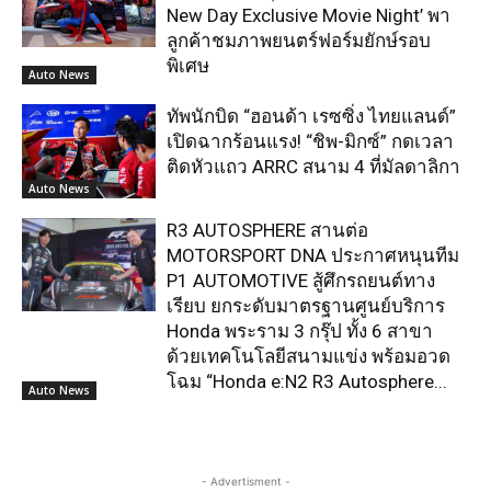
New Day Exclusive Movie Night’ พา
ลูกค้าชมภาพยนตร์ฟอร์มยักษ์รอบ
พิเศษ
Auto News
ทัพนักบิด “ฮอนด้า เรซซิ่ง ไทยแลนด์”
เปิดฉากร้อนแรง! “ชิพ-มิกซ์” กดเวลา
ติดหัวแถว ARRC สนาม 4 ที่มัลดาลิกา
Auto News
R3 AUTOSPHERE สานต่อ
MOTORSPORT DNA ประกาศหนุนทีม
P1 AUTOMOTIVE สู้ศึกรถยนต์ทาง
เรียบ ยกระดับมาตรฐานศูนย์บริการ
Honda พระราม 3 กรุ๊ป ทั้ง 6 สาขา
ด้วยเทคโนโลยีสนามแข่ง พร้อมอวด
โฉม “Honda e:N2 R3 Autosphere...
Auto News
- Advertisment -