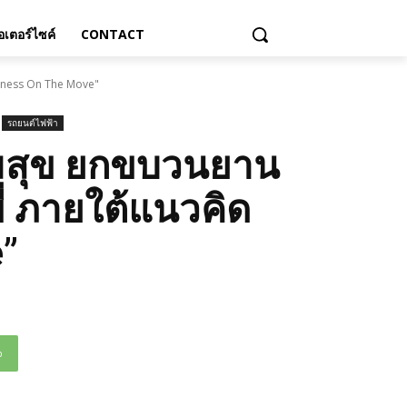
เตอร์ไซค์
CONTACT
piness On The Move"
รถยนต์ไฟฟ้า
มสุข ยกขบวนยาน
ี่ ภายใต้แนวคิด
”
p