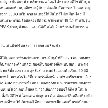
Design) กันชนหน้า-หลังทรงมน โคมไฟทรงกลมดีไซน์ดึงดูด
ูเท่และสะท้อนบุคลิกของผู้ขับ กล่องเก็บสัมภาระบริเวณประตู
จจาก LEGO เสริมคาแรคเตอร์ให้มีสไตล์ไม่เหมือนใคร มี
ุกเส้นทาง พร้อมล้ออัลลอยสีดำรมควันขนาด 19 นิ้ว สำหรับรุ่น
PEAK ประตูท้ายออกแบบให้เปิดได้กว้างเพื่อรองรับการขน
น เน้นฟังก์ชันและการออกแบบที่ลงตัว
่ให้มุมมองกว้างพร้อมปรับเบาะนั่งสูงได้ถึง 370 มม. หลังคา
่เก็บสัมภาระด้านหลังมีช่องเก็บของทรงลึกแบบซ่อน เบาะนั่ง
ิเวณที่นั่ง และ เบาะคู่หลังสามารถปรับแบบพับเรียบ 50:50
ุ่นนี้มาพร้อมเทคโนโลยีที่ครบครันทั้งหน้าจอทัชสกรีนขนาดกว้าง
ndroid Auto สามารถเชื่อมต่อ Bluetooth และสามารถแสดงภาพ
บคุมบริเวณคอนโซลสามารถเลือกการขับขี่ได้ถึง 6 โหมด
้งยังมีดีไซน์ โดดเด่น สะดุดตา ด้วยช่องแอร์สีเหลืองที่ลงตัว
ก็บของที่ช่วยให้เก็บของได้หลากหลายชนิดและเป็นระเบียบมาก