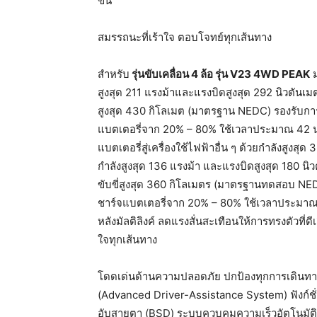
ขึ้น
สมรรถนะที่เร้าใจ ตอบโจทย์ทุกเส้นทาง
สำหรับ
รุ่นขับเคลื่อน
4
ล้อ
รุ่น
V23 4WD PEAK
ม
สูงสุด 211 แรงม้าและแรงบิดสูงสุด 292 นิวตันเ
สูงสุด 430 กิโลเมต (มาตรฐาน NEDC) รองรับกา
แบตเตอรี่จาก 20% – 80% ใช้เวลาประมาณ 42 นา
แบตเตอรี่สู่เครื่องใช้ไฟฟ้าอื่น ๆ ด้วยกำลังสูงสุด 
กำลังสูงสุด 136 แรงม้า และแรงบิดสูงสุด 180 
ขับขี่สูงสุด 360 กิโลเมตร (มาตรฐานทดสอบ NE
ชาร์จแบตเตอรี่จาก 20% – 80% ใช้เวลาประมาณ 
หลังมัลติลิงค์ ลดแรงสั่นสะเทือนให้การทรงตัวที่ด
ใจทุกเส้นทาง
โดดเด่นด้านความปลอดภัย ปกป้องทุกการเดินท
(Advanced Driver-Assistance System) ฟังก์ชั
อับสายตา (BSD) ระบบควบคุมความเร็วอัตโนมัติ