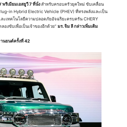
V
พรีเมียมเอสยูวี
7
ที่นั่ง
สำหรับครอบครัวยุคใหม่ ขับเคลื่อน
ug-in Hybrid Electric Vehicle (PHEV) ที่ทรงพลังและเป็น
างและเทคโนโลยีความปลอดภัยอัจฉริยะครบครัน CHERY
งขับเพื่อเป็นเจ้าของอีกด้วย”
มร
.
จิม
ลี
กล่าวเพิ่มเติม
นต์ครั้งที่
42