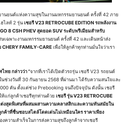
ยนต์แห่งความสุขในงานมหกรรมยานยนต์ ครั้งที่ 42 ภาย
ฮไลท์ 2 รุ่น
เชอรี
V23 RETROCUBE EDITION
รถพลังงาน
GGO 8 CSH
PHEV
สุดยอด
SUV
ระดับพรีเมียมสำหรับ
เศษเฉพาะงานมหกรรมยานยนต์ ครั้งที่ 42 และเดินหน้าส่ง
ย
CHERY FAMILY-CARE
เพื่อให้ลูกค้าทุกท่านมั่นใจว่าเรา
ศไทย
กล่าวว่า
“
จากที่เราได้เปิดตัวรถรุ่น เชอรี V23 รถยนต์
นช่วงวันที่ 30 กันยายน 2568 ที่ผ่านมา ได้รับความสนใจและ
0 คัน ตั้งแต่ช่วง Prebooking จนถึงปัจจุบัน ดังนั้น เชอรี
ห้แก่ลูกค้าเชอรีทุกท่านด้วย
เชอรี
รุ่น
V23 RETROCUBE
ต่ง
สุดพิเศษที่ผสมผสานความคลาสสิกและความทันสมัยใน
กค้าที่ชื่นชอบสไตล์โดดเด่นไม่เหมือนใคร
ราคาเพียง
่งของความสำเร็จในการส่งความสุขถึงลูกค้าจากเชอรี