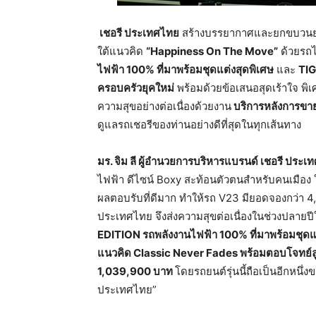
เชอรี
ประเทศไทย
สร้างบรรยากาศและยกขบวนยาน
ใต้แนวคิด
“Happiness On The Move”
ด้วยรถไ
ไฟฟ้า
100%
ที่มาพร้อม
ชุดแต่งสุดพิเศษ
และ
TI
ครอบครัวยุคใหม่
พร้อมด้วยข้อเสนอสุดเร้าใจ พิ
ความสุขอย่างต่อเนื่องด้วยงาน
บริการหลังการขา
ดูแลรถเชอรีของท่านอย่างดีที่สุดในทุกเส้นทาง
มร
.
จิม
ลี
ผู้อำนวยการบริหารแบรนด์
เชอรี
ประเท
ไฟฟ้า ดีไซน์ Boxy สะท้อนตัวตนสำหรับคนเมือง ใ
ผลตอบรับที่ดีมาก ทำให้รถ V23 มียอดจองกว่า 4,00
ประเทศไทย จึงส่งความสุขต่อเนื่องในช่วงปลายปีใ
EDITION
รถพลังงานไฟฟ้า
100%
ที่มาพร้อมชุดแ
แนวคิด
Classic Never Fades
พร้อมตอบโจทย์ลู
1,039,900
บาท
โดยรถยนต์รุ่นนี้ถือเป็นอีกหนึ
ประเทศไทย”