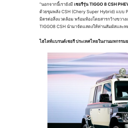
“นอกจากนี้เรายังมี
เชอรีรุ่น
TIGGO 8 CSH PHE
ด้วยขุมพลัง CSH (Chery Super Hybrid) แบบ Pl
มิตรต่อสิ่งแวดล้อม พร้อมห้องโดยสารกว้างขว
TIGGO8 CSH นำมาจัดแสดงให้ท่านสัมผัสและทดลอ
ไฮไลท์แบรนด์เชอรี
ประเทศไทยในงานมหกรรมยานย