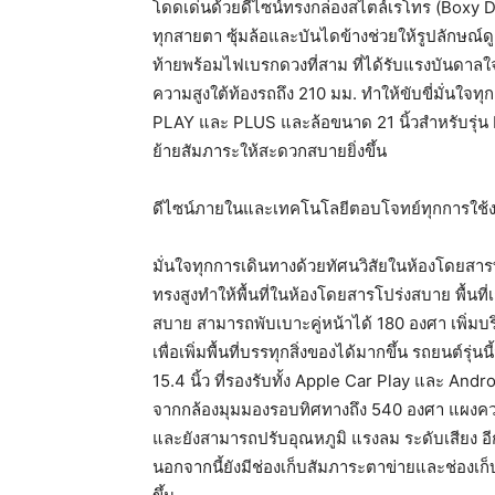
โดดเด่นด้วยดีไซน์ทรงกล่องสไตล์เรโทร (Boxy 
ทุกสายตา ซุ้มล้อและบันไดข้างช่วยให้รูปลักษณ์ด
ท้ายพร้อมไฟเบรกดวงที่สาม ที่ได้รับแรงบันดาลใ
ความสูงใต้ท้องรถถึง 210 มม. ทำให้ขับขี่มั่นใจท
PLAY และ PLUS และล้อขนาด 21 นิ้วสำหรับรุ่น 
ย้ายสัมภาระให้สะดวกสบายยิ่งขึ้น
ดีไซน์ภายในและเทคโนโลยีตอบโจทย์ทุกการใช้งา
มั่นใจทุกการเดินทางด้วยทัศนวิสัยในห้องโดยสารที
ทรงสูงทำให้พื้นที่ในห้องโดยสารโปร่งสบาย พื้นที
สบาย สามารถพับเบาะคู่หน้าได้ 180 องศา เพิ่มบร
เพื่อเพิ่มพื้นที่บรรทุกสิ่งของได้มากขึ้น รถยนต์ร
15.4 นิ้ว ที่รองรับทั้ง Apple Car Play และ A
จากกล้องมุมมองรอบทิศทางถึง 540 องศา แผงคว
และยังสามารถปรับอุณหภูมิ แรงลม ระดับเสียง อีกทั
นอกจากนี้ยังมีช่องเก็บสัมภาระตาข่ายและช่องเ