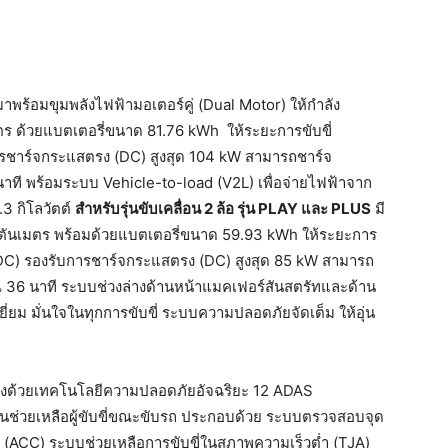
าพร้อมขุมพลังไฟฟ้ามอเตอร์คู่ (Dual Motor) ให้กำลัง
มตร ด้วยแบตเตอรี่ขนาด 81.76 kWh ให้ระยะการขับขี่
รชาร์จกระแสตรง (DC) สูงสุด 104 kW สามารถชาร์จ
ที พร้อมระบบ Vehicle-to-load (V2L) เพื่อจ่ายไฟฟ้าจาก
3.3 กิโลวัตต์
สำหรับรุ่นขับเคลื่อน
2
ล้อ
รุ่น
PLAY
และ
PLUS
มี
นิวตันเมตร พร้อมด้วยแบตเตอรี่ขนาด 59.93 kWh ให้ระยะการ
DC) รองรับการชาร์จกระแสตรง (DC) สูงสุด 85 kW สามารถ
36 นาที ระบบช่วงล่างด้านหน้าแมคเฟอร์สันสตรัทและด้าน
ีเยี่ยม มั่นใจในทุกการขับขี่ ระบบความปลอดภัยจัดเต็ม ให้อุ่น
างด้วยเทคโนโลยีความปลอดภัยอัจฉริยะ 12 ADAS
่นช่วยเหลือผู้ขับขี่ขณะขับรถ ประกอบด้วย ระบบตรวจสอบจุด
 (ACC) ระบบช่วยเหลือการขับขี่ในสภาพความเร็วต่ำ (TJA)