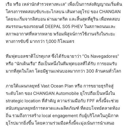
เรือ หรือ เหล่านักสำรวจทางทะเล” เพื่อเป็นการส่งสัญญาณเริ่มต้น
โครงการทดสอบขับระยะไกลบน เส้นทางยุโรป ของ CHANGAN
โดยจะเริ่มจากลิสบอน ผ่านมาดริด และสิ้นสุดที่ตูริน เพื่อทดสอบ
สมรรถนะของรถยนต์ DEEPAL S05 PHEV ในสภาพถนนและ
สภาพอากาศที่หลากหลาย พร้อมพิสูจน์การใช้งานจริงในระยะ
ทางการขับขี่ มากกว่า 1,000 กิโลเมตร
ทีมฟุตบอลชาติโปรตุเกส ซึ่งได้รับฉายาว่า “Os Navegadores”
หรือ “นักเดินเรือ” ถือเป็นหนึ่งในทีมฟุตบอลที่ได้รับ การยอมรับ
มากที่สุดในโลก โดยมีฐานแฟนบอลมากกว่า 300 ล้านคนทั่วโลก
ภายใต้แผนกลยุทธ์ Vast Ocean Plan หรือ การขยายธุรกิจสู่
ระดับโลก ของ CHANGAN Automobile ยุโรปถือเป็นหนึ่งใน
strategic location ที่สำคัญ ความร่วมมือกับ FPF ครั้งนี้จะช่วย
สนับสนุนกลยุทธ์การตลาดและผลิตภัณฑ์ ที่ตอบโจทย์ตลาดท้อง
ถิ่น รวมถึงการสร้าง local engagement กับผู้บริโภคในภูมิภาค
ยุโรปมากยิ่งขึ้น โดยความร่วมมือครั้งนี้จะมุ่งเน้นการนำเสนอ