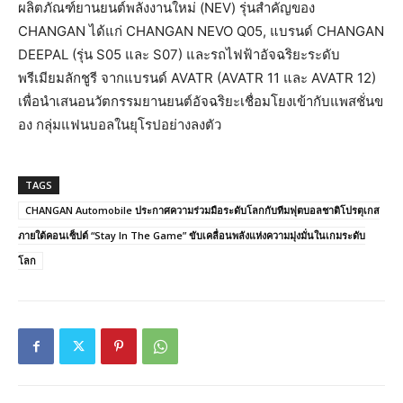
ผลิตภัณฑ์ยานยนต์พลังงานใหม่ (NEV) รุ่นสำคัญของ
CHANGAN ได้แก่ CHANGAN NEVO Q05, แบรนด์ CHANGAN
DEEPAL (รุ่น S05 และ S07) และรถไฟฟ้าอัจฉริยะระดับ
พรีเมียมลักชูรี จากแบรนด์ AVATR (AVATR 11 และ AVATR 12)
เพื่อนำเสนอนวัตกรรมยานยนต์อัจฉริยะเชื่อมโยงเข้ากับแพสชั่นข
อง กลุ่มแฟนบอลในยุโรปอย่างลงตัว
TAGS
CHANGAN Automobile ประกาศความร่วมมือระดับโลกกับทีมฟุตบอลชาติโปรตุเกส
ภายใต้คอนเซ็ปต์ “Stay In The Game” ขับเคลื่อนพลังแห่งความมุ่งมั่นในเกมระดับ
โลก