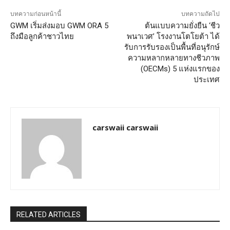
บทความก่อนหน้านี้
บทความถัดไป
GWM เริ่มส่งมอบ GWM ORA 5
ต้นแบบความยั่งยืน ‘ชีว
ถึงมือลูกค้าชาวไทย
พนาเวศ’ โรงงานโตโยต้า ได้
รับการรับรองเป็นพื้นที่อนุรักษ์
ความหลากหลายทางชีวภาพ
(OECMs) 5 แห่งแรกของ
ประเทศ
carswaii carswaii
RELATED ARTICLES