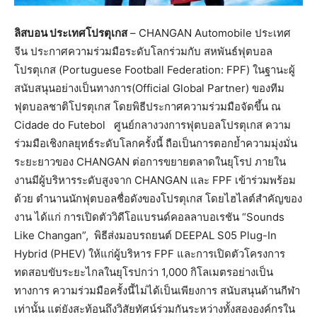
ลิสบอน ประเทศโปรตุเกส
– CHANGAN Automobile ประเทศ
จีน ประกาศความร่วมมือระดับโลกร่วมกับ สหพันธ์ฟุตบอล
โปรตุเกส (Portuguese Football Federation: FPF) ในฐานะผู้
สนับสนุนอย่างเป็นทางการ(Official Global Partner) ของทีม
ฟุตบอลชาติโปรตุเกส โดยพิธีประกาศความร่วมมือจัดขึ้น ณ
Cidade do Futebol ศูนย์กลางวงการฟุตบอลโปรตุเกส ความ
ร่วมมือเชิงกลยุทธ์ระดับโลกครั้งนี้ ถือเป็นการตอกย้ำความมุ่งมั่น
ระยะยาวของ CHANGAN ต่อการขยายตลาดในยุโรป ภายใน
งานมีผู้บริหารระดับสูงจาก CHANGAN และ FPF เข้าร่วมพร้อม
ด้วย ตำนานนักฟุตบอลชื่อดังของโปรตุเกส โดยไฮไลต์สำคัญของ
งาน ได้แก่ การเปิดตัววิดีโอแบรนด์คอลลาบอเรชัน “Sounds
Like Changan”, พิธีส่งมอบรถยนต์ DEEPAL S05 Plug-In
Hybrid (PHEV) ให้แก่ผู้บริหาร FPF และการเปิดตัวโครงการ
ทดสอบขับระยะไกลในยุโรปกว่า 1,000 กิโลเมตรอย่างเป็น
ทางการ ความร่วมมือครั้งนี้ไม่ได้เป็นเพียงการ สนับสนุนด้านกีฬา
เท่านั้น แต่ยังสะท้อนถึงวิสัยทัศน์ร่วมกันระหว่างทั้งสององค์กรใน