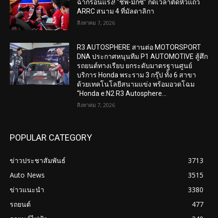
ฉากร้อนแรง! “ชิพ-มิกซ์” กดเวลาติดหัวแถว
ARRC สนาม 4 ที่มัลดาลิกา
สิงหาคม 7, 2026
R3 AUTOSPHERE สานต่อ MOTORSPORT
DNA ประกาศหนุนทีม P1 AUTOMOTIVE สู้ศึก
รถยนต์ทางเรียบ ยกระดับมาตรฐานศูนย์
บริการ Honda พระราม 3 กรุ๊ป ทั้ง 6 สาขา
ด้วยเทคโนโลยีสนามแข่ง พร้อมอวดโฉม
“Honda e:N2 R3 Autosphere...
สิงหาคม 7, 2026
POPULAR CATEGORY
ข่าวประชาสัมพันธ์
3713
Auto News
3515
ข่าวแนะนำ
3380
รถยนต์
477