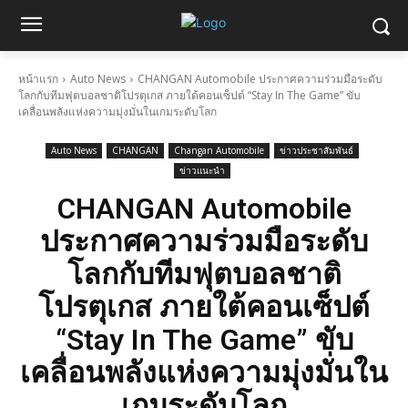
หน้าแรก
Auto News
CHANGAN Automobile ประกาศความร่วมมือระดับ
โลกกับทีมฟุตบอลชาติโปรตุเกส ภายใต้คอนเซ็ปต์ “Stay In The Game” ขับ
เคลื่อนพลังแห่งความมุ่งมั่นในเกมระดับโลก
Auto News
CHANGAN
Changan Automobile
ข่าวประชาสัมพันธ์
ข่าวแนะนำ
CHANGAN Automobile
ประกาศความร่วมมือระดับ
โลกกับทีมฟุตบอลชาติ
โปรตุเกส ภายใต้คอนเซ็ปต์
“Stay In The Game” ขับ
เคลื่อนพลังแห่งความมุ่งมั่นใน
เกมระดับโลก