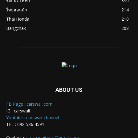
รถยนต์ไฟฟ้า
340
ไทยฮอนด้า
214
Thai Honda
210
Bangchak
208
ABOUT US
FB Page : carswaii.com
IG : carswaii
Youtube : carswaii-channel
TEL : 098 586 4591
Contact us:
carswaii.info@gmail.com