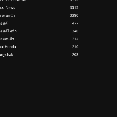
uto News
3515
่าวแนะนำ
3380
ถยนต์
477
ถยนต์ไฟฟ้า
340
ทยฮอนด้า
214
hai Honda
210
angchak
208