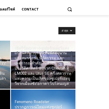
เตอร์ไซค์
CONTACT
ล่าสุด
เปิดวิวัฒนาการซูเปอร์เอสยูวีแห่ง
แบรนด์ลัมโบร์กินี สัมผัสตำนาน
ง
แห่งสมรรถนะ นวัตกรรม และ
 22
เหตุการณ์สำคัญในห้วง
ประวัติศาสตร์ นับจาก Cheetah สู่
ดิน
LM002 และ Urus SE ครึ่งศตวรรษ
รตา
แห่งความเป็นเลิศของซูเปอร์เอสยู
วีจากเมืองซัง’อกาตา โบโลนเญส
Fenomeno Roadster:
ปรากฏการณ์ใหม่แห่งซูเปอร์