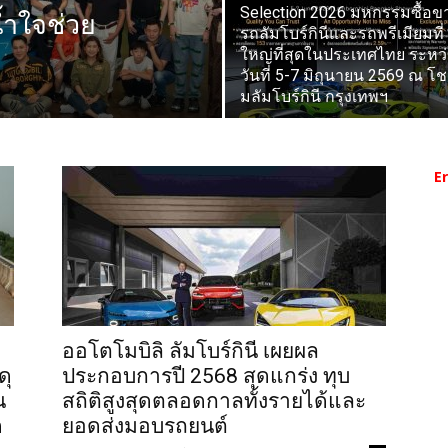
Selection 2026 มหกรรมซื้อข
้ำใจช่วย
รถลัมโบร์กินีและรถพรีเมียมที่
ใหญ่ที่สุดในประเทศไทย ระหว
วันที่ 5-7 มิถุนายน 2569 ณ โชว
มลัมโบร์กินี กรุงเทพฯ
E
ออโตโมบิลิ ลัมโบร์กินี เผยผล
ดุ
ประกอบการปี 2568 สุดแกร่ง ทุบ
น
สถิติสูงสุดตลอดกาลทั้งรายได้และ
ด
ยอดส่งมอบรถยนต์