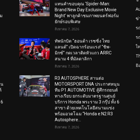
แทนคำขอบคุณ ‘Spider-Man:
A
e
Brand New Day Exclusive Movie
์ม
Night’ พาลูกค้าชมภาพยนตร์ฟอร์ม
ข
ยักษ์รอบพิเศษ
ร
สิงหาคม 7, 2026
ร
ทัพนักบิด “ฮอนด้า เรซซิ่ง ไทย
ไ
แลนด์” เปิดฉากร้อนแรง! “ชิพ-
มิกซ์” กดเวลาติดหัวแถว ARRC
T
สนาม 4 ที่มัลดาลิกา
B
สิงหาคม 7, 2026
R3 AUTOSPHERE สานต่อ
ุน
MOTORSPORT DNA ประกาศหนุน
์
ทีม P1 AUTOMOTIVE สู้ศึกรถยนต์
ทางเรียบ ยกระดับมาตรฐานศูนย์
 6
บริการ Honda พระราม 3 กรุ๊ป ทั้ง 6
สาขา ด้วยเทคโนโลยีสนามแข่ง
พร้อมอวดโฉม “Honda e:N2 R3
Autosphere...
สิงหาคม 7, 2026