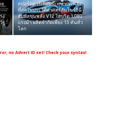
าย
สปอร์ตคาร์เปิดประทุน ทรงพลัง
ที่สุดในประวัติศาสตร์ลัมโบร์กินี
่าง
สัมผัสขุมพลัง V12 ไฮบริด 1,080
์รู
แรงม้า ผลิตจำกัดเพียง 15 คันทั่ว
โลก
rror, no Advert ID set! Check your syntax!