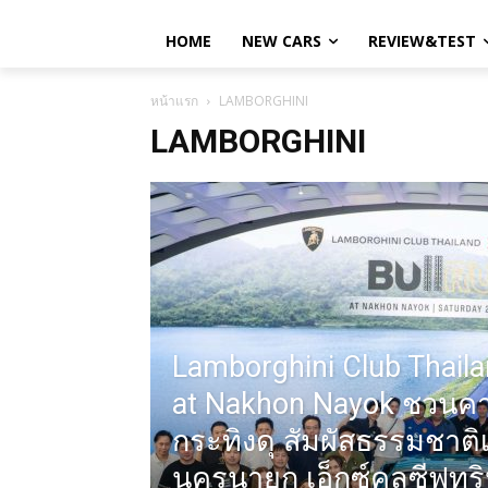
HOME
NEW CARS
REVIEW&TEST
หน้าแรก
LAMBORGHINI
LAMBORGHINI
Lamborghini Club Thaila
at Nakhon Nayok ชวนค
กระทิงดุ สัมผัสธรรมชาติ
นครนายก เอ็กซ์คลูซีฟทริป