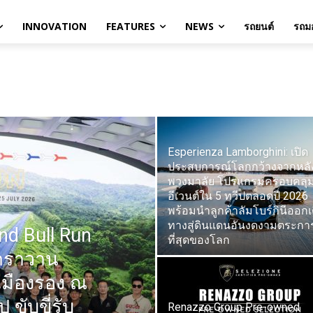
INNOVATION
FEATURES
NEWS
รถยนต์
รถมอ
Esperienza Lamborghini: เปิด
ประสบการณ์โลกกว้างจากหลั
พวงมาลัย โปรแกรมครอบคลุม
อีเวนต์ใน 5 ทวีปตลอดปี 2026
พร้อมนำลูกค้าลัมโบร์กินีออกเ
ทางสู่ดินแดนอันงดงามตระกา
nd Bull Run
ที่สุดของโลก
าราวาน
เมืองรอง ณ
 ขับขี่รับ
Renazzo Group Pre-owned