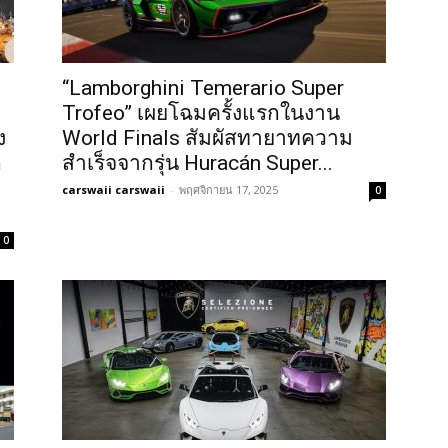
“Lamborghini Temerario Super
Trofeo” เผยโฉมครั้งแรกในงาน
ง
World Finals สัมผัสทายาทความ
ล
สำเร็จจากรุ่น Huracán Super...
carswaii carswaii
-
พฤศจิกายน 17, 2025
0
0