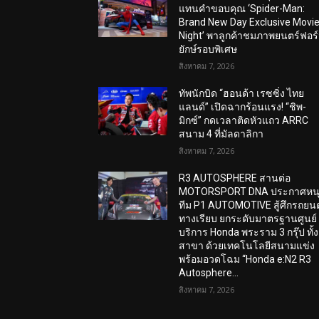
แทนคำขอบคุณ ‘Spider-Man:
Brand New Day Exclusive Movi
Night’ พาลูกค้าชมภาพยนตร์ฟอร
ยักษ์รอบพิเศษ
สิงหาคม 7, 2026
ทัพนักบิด “ฮอนด้า เรซซิ่ง ไทย
แลนด์” เปิดฉากร้อนแรง! “ชิพ-
มิกซ์” กดเวลาติดหัวแถว ARRC
สนาม 4 ที่มัลดาลิกา
สิงหาคม 7, 2026
R3 AUTOSPHERE สานต่อ
MOTORSPORT DNA ประกาศหน
ทีม P1 AUTOMOTIVE สู้ศึกรถยนต
ทางเรียบ ยกระดับมาตรฐานศูนย์
บริการ Honda พระราม 3 กรุ๊ป ทั้ง
สาขา ด้วยเทคโนโลยีสนามแข่ง
พร้อมอวดโฉม “Honda e:N2 R3
Autosphere...
สิงหาคม 7, 2026