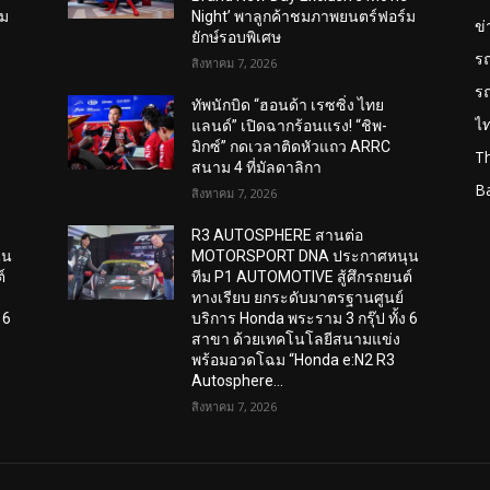
์ม
Night’ พาลูกค้าชมภาพยนตร์ฟอร์ม
ข
ยักษ์รอบพิเศษ
ร
สิงหาคม 7, 2026
ร
ทัพนักบิด “ฮอนด้า เรซซิ่ง ไทย
ไ
แลนด์” เปิดฉากร้อนแรง! “ชิพ-
มิกซ์” กดเวลาติดหัวแถว ARRC
T
สนาม 4 ที่มัลดาลิกา
B
สิงหาคม 7, 2026
R3 AUTOSPHERE สานต่อ
ุน
MOTORSPORT DNA ประกาศหนุน
์
ทีม P1 AUTOMOTIVE สู้ศึกรถยนต์
ทางเรียบ ยกระดับมาตรฐานศูนย์
 6
บริการ Honda พระราม 3 กรุ๊ป ทั้ง 6
สาขา ด้วยเทคโนโลยีสนามแข่ง
พร้อมอวดโฉม “Honda e:N2 R3
Autosphere...
สิงหาคม 7, 2026