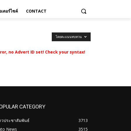
เตอร์ไซค์
CONTACT
โดยคะแนนทบทวน
rror, no Advert ID set! Check your syntax!
OPULAR CATEGORY
าวประชาสัมพันธ์
3713
uto News
3515