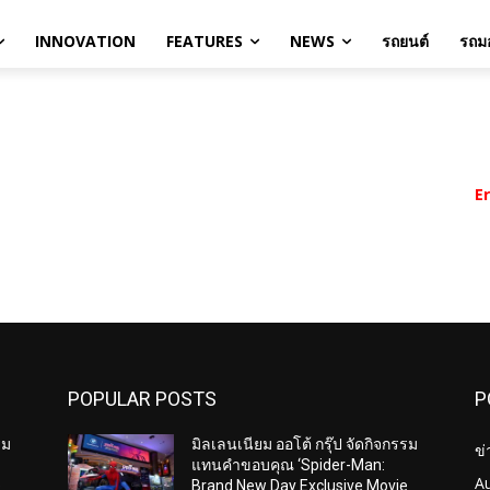
INNOVATION
FEATURES
NEWS
รถยนต์
รถมอ
E
POPULAR POSTS
P
รม
มิลเลนเนียม ออโต้ กรุ๊ป จัดกิจกรรม
ข่
แทนคำขอบคุณ ‘Spider-Man:
A
e
Brand New Day Exclusive Movie