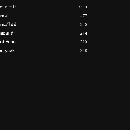
่าวแนะนำ
3380
ถยนต์
477
ถยนต์ไฟฟ้า
340
ทยฮอนด้า
214
hai Honda
210
angchak
208