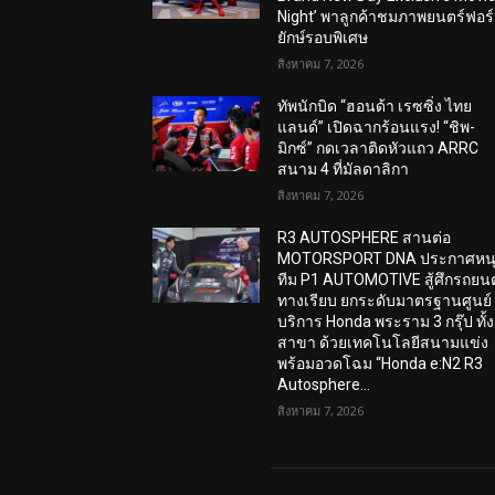
Night’ พาลูกค้าชมภาพยนตร์ฟอร
ยักษ์รอบพิเศษ
สิงหาคม 7, 2026
ทัพนักบิด “ฮอนด้า เรซซิ่ง ไทย
แลนด์” เปิดฉากร้อนแรง! “ชิพ-
มิกซ์” กดเวลาติดหัวแถว ARRC
สนาม 4 ที่มัลดาลิกา
สิงหาคม 7, 2026
R3 AUTOSPHERE สานต่อ
MOTORSPORT DNA ประกาศหน
ทีม P1 AUTOMOTIVE สู้ศึกรถยนต
ทางเรียบ ยกระดับมาตรฐานศูนย์
บริการ Honda พระราม 3 กรุ๊ป ทั้ง
สาขา ด้วยเทคโนโลยีสนามแข่ง
พร้อมอวดโฉม “Honda e:N2 R3
Autosphere...
สิงหาคม 7, 2026