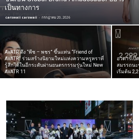
เป็นทางการ
carswaii carswaii
-
กรกฎาคม 20, 2026
AVATR ดึง “พีช – พชร” ขึ้นแท่น “Friend of
AVATR” ร่วมสร้างนิยามใหม่แห่งความหรูหราที่
อวตาร์เปิ
รู้สึกได้ในอีกระดับผ่านยนตรกรรมรุ่นใหม่ New
สมรรถนะช
AVATR 11
เริ่มต้น 2