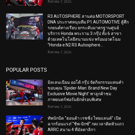
สิงหาคม 7, 2026
R3 AUTOSPHERE สานต่อ MOTORSPORT
DNA ประกาศหนุนทีม P1 AUTOMOTIVE สู้ศึก
รถยนต์ทางเรียบ ยกระดับมาตรฐานศูนย์
บริการ Honda พระราม 3 กรุ๊ป ทั้ง 6 สาขา
ด้วยเทคโนโลยีสนามแข่ง พร้อมอวดโฉม
“Honda e:N2 R3 Autosphere...
สิงหาคม 7, 2026
POPULAR POSTS
มิลเลนเนียม ออโต้ กรุ๊ป จัดกิจกรรมแทนคำ
ขอบคุณ ‘Spider-Man: Brand New Day
Exclusive Movie Night’ พาลูกค้าชม
ภาพยนตร์ฟอร์มยักษ์รอบพิเศษ
สิงหาคม 7, 2026
ทัพนักบิด “ฮอนด้า เรซซิ่ง ไทยแลนด์” เปิด
ฉากร้อนแรง! “ชิพ-มิกซ์” กดเวลาติดหัวแถว
ARRC สนาม 4 ที่มัลดาลิกา