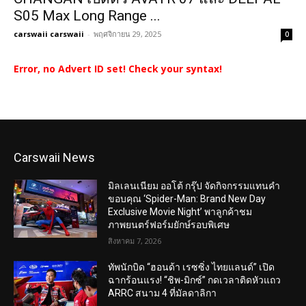
S05 Max Long Range ...
carswaii carswaii
-
พฤศจิกายน 29, 2025
0
Error, no Advert ID set! Check your syntax!
Carswaii News
มิลเลนเนียม ออโต้ กรุ๊ป จัดกิจกรรมแทนคำ
ขอบคุณ ‘Spider-Man: Brand New Day
Exclusive Movie Night’ พาลูกค้าชม
ภาพยนตร์ฟอร์มยักษ์รอบพิเศษ
สิงหาคม 7, 2026
ทัพนักบิด “ฮอนด้า เรซซิ่ง ไทยแลนด์” เปิด
ฉากร้อนแรง! “ชิพ-มิกซ์” กดเวลาติดหัวแถว
ARRC สนาม 4 ที่มัลดาลิกา