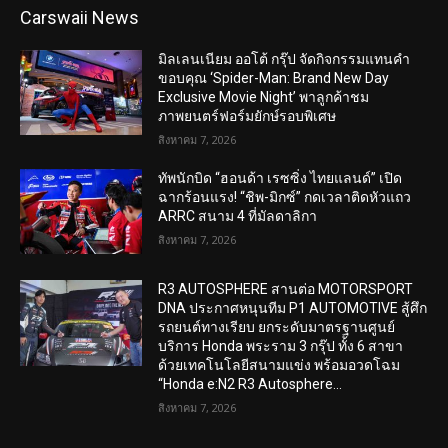
Carswaii News
มิลเลนเนียม ออโต้ กรุ๊ป จัดกิจกรรมแทนคำ
ขอบคุณ ‘Spider-Man: Brand New Day
Exclusive Movie Night’ พาลูกค้าชม
ภาพยนตร์ฟอร์มยักษ์รอบพิเศษ
สิงหาคม 7, 2026
ทัพนักบิด “ฮอนด้า เรซซิ่ง ไทยแลนด์” เปิด
ฉากร้อนแรง! “ชิพ-มิกซ์” กดเวลาติดหัวแถว
ARRC สนาม 4 ที่มัลดาลิกา
สิงหาคม 7, 2026
R3 AUTOSPHERE สานต่อ MOTORSPORT
DNA ประกาศหนุนทีม P1 AUTOMOTIVE สู้ศึก
รถยนต์ทางเรียบ ยกระดับมาตรฐานศูนย์
บริการ Honda พระราม 3 กรุ๊ป ทั้ง 6 สาขา
ด้วยเทคโนโลยีสนามแข่ง พร้อมอวดโฉม
“Honda e:N2 R3 Autosphere...
สิงหาคม 7, 2026