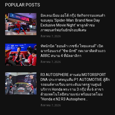
POPULAR POSTS
มิลเลนเนียม ออโต้ กรุ๊ป จัดกิจกรรมแทนคำ
ขอบคุณ ‘Spider-Man: Brand New Day
Exclusive Movie Night’ พาลูกค้าชม
ภาพยนตร์ฟอร์มยักษ์รอบพิเศษ
สิงหาคม 7, 2026
ทัพนักบิด “ฮอนด้า เรซซิ่ง ไทยแลนด์” เปิด
ฉากร้อนแรง! “ชิพ-มิกซ์” กดเวลาติดหัวแถว
ARRC สนาม 4 ที่มัลดาลิกา
สิงหาคม 7, 2026
R3 AUTOSPHERE สานต่อ MOTORSPORT
DNA ประกาศหนุนทีม P1 AUTOMOTIVE สู้ศึก
รถยนต์ทางเรียบ ยกระดับมาตรฐานศูนย์
บริการ Honda พระราม 3 กรุ๊ป ทั้ง 6 สาขา
ด้วยเทคโนโลยีสนามแข่ง พร้อมอวดโฉม
“Honda e:N2 R3 Autosphere...
สิงหาคม 7, 2026