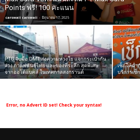
Points ฟรี! 100 คะแนน
carswaii carswaii
-
มิถุนายน 17, 2025
PTG จับมือ DMT ส่งความห่วงใย แจกกระเป๋ากัน
ง่วง กาแฟพันธุ์ไทย และของที่ระลึก สุดพิเศษ
เช็กให้ฉ่
จากออโต้แบคส์ ในเทศกาลสงกรานต์
บริการเช็
Error, no Advert ID set! Check your syntax!