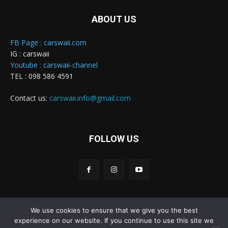
ABOUT US
FB Page : carswaii.com
IG : carswaii
Youtube : carswaii-channel
TEL : 098 586 4591
Contact us:
carswaii.info@gmail.com
FOLLOW US
We use cookies to ensure that we give you the best
Carswaii © Copyright All right reserved
experience on our website. If you continue to use this site we