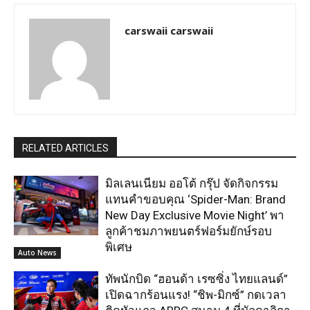
carswaii carswaii
RELATED ARTICLES
มิลเลนเนียม ออโต้ กรุ๊ป จัดกิจกรรม
แทนคำขอบคุณ ‘Spider-Man: Brand
New Day Exclusive Movie Night’ พา
ลูกค้าชมภาพยนตร์ฟอร์มยักษ์รอบ
พิเศษ
Auto News
ทัพนักบิด “ฮอนด้า เรซซิ่ง ไทยแลนด์”
เปิดฉากร้อนแรง! “ชิพ-มิกซ์” กดเวลา