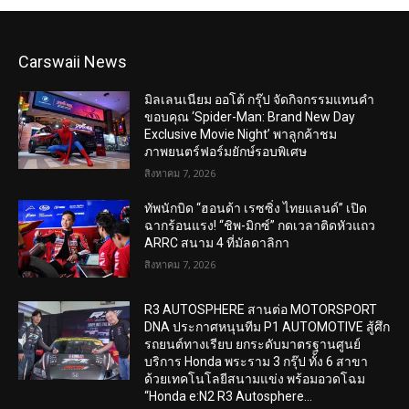
Carswaii News
มิลเลนเนียม ออโต้ กรุ๊ป จัดกิจกรรมแทนคำ
ขอบคุณ ‘Spider-Man: Brand New Day
Exclusive Movie Night’ พาลูกค้าชม
ภาพยนตร์ฟอร์มยักษ์รอบพิเศษ
สิงหาคม 7, 2026
ทัพนักบิด “ฮอนด้า เรซซิ่ง ไทยแลนด์” เปิด
ฉากร้อนแรง! “ชิพ-มิกซ์” กดเวลาติดหัวแถว
ARRC สนาม 4 ที่มัลดาลิกา
สิงหาคม 7, 2026
R3 AUTOSPHERE สานต่อ MOTORSPORT
DNA ประกาศหนุนทีม P1 AUTOMOTIVE สู้ศึก
รถยนต์ทางเรียบ ยกระดับมาตรฐานศูนย์
บริการ Honda พระราม 3 กรุ๊ป ทั้ง 6 สาขา
ด้วยเทคโนโลยีสนามแข่ง พร้อมอวดโฉม
“Honda e:N2 R3 Autosphere...