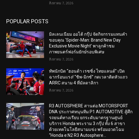
สิงหาคม 7, 2026
POPULAR POSTS
มิลเลนเนียม ออโต้ กรุ๊ป จัดกิจกรรมแทนคำ
ขอบคุณ ‘Spider-Man: Brand New Day
Exclusive Movie Night’ พาลูกค้าชม
ภาพยนตร์ฟอร์มยักษ์รอบพิเศษ
สิงหาคม 7, 2026
ทัพนักบิด “ฮอนด้า เรซซิ่ง ไทยแลนด์” เปิด
ฉากร้อนแรง! “ชิพ-มิกซ์” กดเวลาติดหัวแถว
ARRC สนาม 4 ที่มัลดาลิกา
สิงหาคม 7, 2026
R3 AUTOSPHERE สานต่อ MOTORSPORT
DNA ประกาศหนุนทีม P1 AUTOMOTIVE สู้ศึก
รถยนต์ทางเรียบ ยกระดับมาตรฐานศูนย์
บริการ Honda พระราม 3 กรุ๊ป ทั้ง 6 สาขา
ด้วยเทคโนโลยีสนามแข่ง พร้อมอวดโฉม
“Honda e:N2 R3 Autosphere...