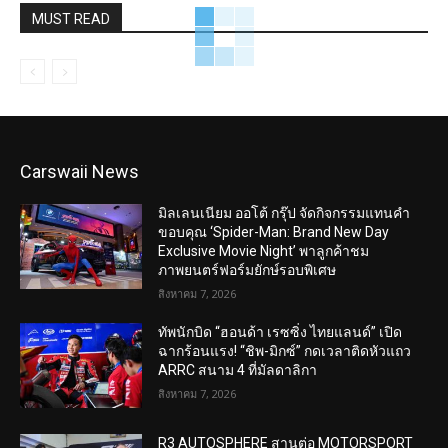
MUST READ
Carswaii News
มิลเลนเนียม ออโต้ กรุ๊ป จัดกิจกรรมแทนคำ
ขอบคุณ ‘Spider-Man: Brand New Day
Exclusive Movie Night’ พาลูกค้าชม
ภาพยนตร์ฟอร์มยักษ์รอบพิเศษ
สิงหาคม 7, 2026
ทัพนักบิด “ฮอนด้า เรซซิ่ง ไทยแลนด์” เปิด
ฉากร้อนแรง! “ชิพ-มิกซ์” กดเวลาติดหัวแถว
ARRC สนาม 4 ที่มัลดาลิกา
สิงหาคม 7, 2026
R3 AUTOSPHERE สานต่อ MOTORSPORT