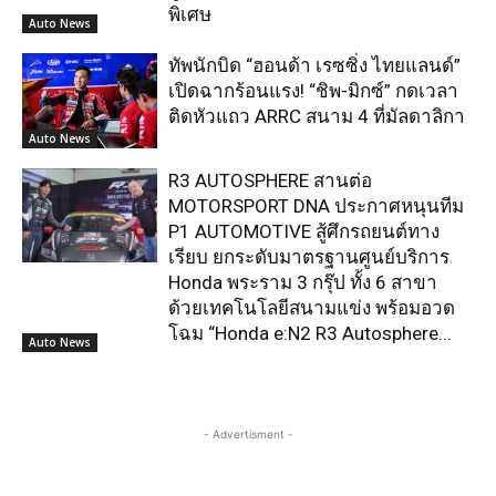
พิเศษ
Auto News
ทัพนักบิด “ฮอนด้า เรซซิ่ง ไทยแลนด์”
เปิดฉากร้อนแรง! “ชิพ-มิกซ์” กดเวลา
ติดหัวแถว ARRC สนาม 4 ที่มัลดาลิกา
Auto News
R3 AUTOSPHERE สานต่อ
MOTORSPORT DNA ประกาศหนุนทีม
P1 AUTOMOTIVE สู้ศึกรถยนต์ทาง
เรียบ ยกระดับมาตรฐานศูนย์บริการ
Honda พระราม 3 กรุ๊ป ทั้ง 6 สาขา
ด้วยเทคโนโลยีสนามแข่ง พร้อมอวด
โฉม “Honda e:N2 R3 Autosphere...
Auto News
- Advertisment -