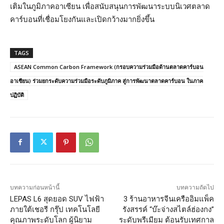
เติมในภูมิภาคอาเซียน เพื่อสนับสนุนการพัฒนาระบบนิเวศตลาด
คาร์บอนที่เชื่อมโยงกันและเปิดกว้างมากยิ่งขึ้น
TAGS
ASEAN Common Carbon Framework (กรอบความร่วมมือด้านตลาดคาร์บอน
อาเซียน) ร่วมยกระดับความร่วมมือระดับภูมิภาค สู่การพัฒนาตลาดคาร์บอน ในภาค
ปฏิบัติ
บทความก่อนหน้านี้
บทความถัดไป
LEPAS L6 สุดยอด SUV ไฟฟ้า
3 ร้านอาหารจีนเครืออิมแพ็ค
ภายใต้เชอรี กรุ๊ป เทคโนโลยี
รังสรรค์ “บ๊ะจ่างสไตล์ฮ่องกง”
คุณภาพระดับโลก ผู้นิยาม
ระดับพรีเมียม ต้อนรับเทศกาล