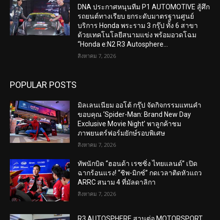
DNA ประกาศหนุนทีม P1 AUTOMOTIVE สู้ศึก
รถยนต์ทางเรียบ ยกระดับมาตรฐานศูนย์
บริการ Honda พระราม 3 กรุ๊ป ทั้ง 6 สาขา
ด้วยเทคโนโลยีสนามแข่ง พร้อมอวดโฉม
“Honda e:N2 R3 Autosphere...
สิงหาคม 7, 2026
POPULAR POSTS
มิลเลนเนียม ออโต้ กรุ๊ป จัดกิจกรรมแทนคำ
ขอบคุณ ‘Spider-Man: Brand New Day
Exclusive Movie Night’ พาลูกค้าชม
ภาพยนตร์ฟอร์มยักษ์รอบพิเศษ
สิงหาคม 7, 2026
ทัพนักบิด “ฮอนด้า เรซซิ่ง ไทยแลนด์” เปิด
ฉากร้อนแรง! “ชิพ-มิกซ์” กดเวลาติดหัวแถว
ARRC สนาม 4 ที่มัลดาลิกา
สิงหาคม 7, 2026
R3 AUTOSPHERE สานต่อ MOTORSPORT