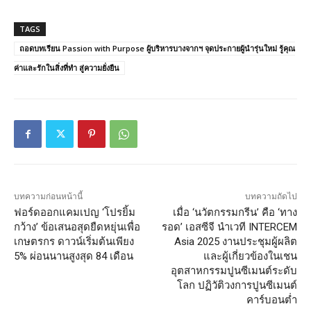
TAGS
ถอดบทเรียน Passion with Purpose ผู้บริหารบางจากฯ จุดประกายผู้นำรุ่นใหม่ รู้คุณ
ค่าและรักในสิ่งที่ทำ สู่ความยั่งยืน
บทความก่อนหน้านี้
บทความถัดไป
ฟอร์ดออกแคมเปญ ‘โปรยิ้ม
เมื่อ ‘นวัตกรรมกรีน’ คือ ‘ทาง
กว้าง’ ข้อเสนอสุดยืดหยุ่นเพื่อ
รอด’ เอสซีจี นำเวที INTERCEM
เกษตรกร ดาวน์เริ่มต้นเพียง
Asia 2025 งานประชุมผู้ผลิต
5% ผ่อนนานสูงสุด 84 เดือน
และผู้เกี่ยวข้องในเชน
อุตสาหกรรมปูนซีเมนต์ระดับ
โลก ปฏิวัติวงการปูนซีเมนต์
คาร์บอนต่ำ