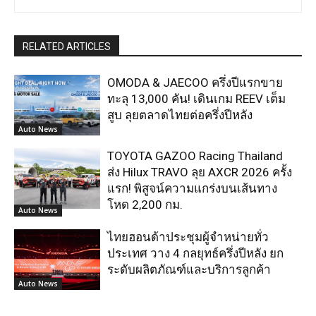
RELATED ARTICLES
OMODA & JAECOO ครึ่งปีแรกขาย
ทะลุ 13,000 คัน! เดินเกม REEV เต็ม
สูบ ลุยตลาดไทยต่อครึ่งปีหลัง
Auto News
TOYOTA GAZOO Racing Thailand
ส่ง Hilux TRAVO ลุย AXCR 2026 ครั้ง
แรก! พิสูจน์ความแกร่งบนเส้นทาง
โหด 2,200 กม.
Auto News
ไทยฮอนด้าประชุมผู้จำหน่ายทั่ว
ประเทศ วาง 4 กลยุทธ์ครึ่งปีหลัง ยก
ระดับผลิตภัณฑ์และบริการลูกค้า
Auto News