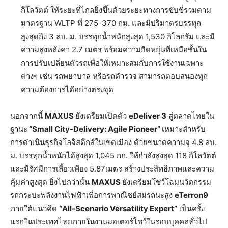
กิโลวัตต์ ให้ระยะที่ไกลยิ่งขึ้นด้วยระยะทางการขับขี่รวมตาม
มาตรฐาน WLTP ที่ 275-370 กม. และมีปริมาตรบรรทุก
สูงสุดถึง 3 ลบ. ม. บรรทุกน้ำหนักสูงสุด 1,530 กิโลกรัม และมี
ความสูงหลังคา 2.7 เมตร พร้อมความยืดหยุ่นที่เหนือชั้นใน
การปรับเปลี่ยนตัวรถเพื่อให้เหมาะสมกับการใช้งานเฉพาะ
ต่างๆ เช่น รถพยาบาล หรือรถตำรวจ สามารถตอบสนองทุก
ความต้องการได้อย่างตรงจุด
นอกจากนี้
MAXUS
ยังเตรียมเปิดตัว
eDeliver 3
สู่ตลาดไทยใน
ฐานะ
“Small City-Delivery: Agile Pioneer”
เหมาะสำหรับ
การดำเนินธุรกิจโลจิสติกส์ในเขตเมือง ด้วยขนาดความจุ 4.8 ลบ.
ม. บรรทุกน้ำหนักได้สูงสุด 1,045 กก. ให้กำลังสูงสุด 118 กิโลวัตต์
และมีรัศมีการเลี้ยวเพียง 5.87เมตร สร้างประสิทธิภาพและความ
คุ้มค่าสูงสุด ยิ่งไปกว่านั้น
MAXUS
ยังเตรียมโชว์โฉมนวัตกรรม
รถกระบะพลังงานไฟฟ้าเพื่อการพาณิชย์สมรถนะสูง
eTerron9
ภายใต้แนวคิด
“All-Scenario Versatility Expert”
เป็นครั้ง
แรกในประเทศไทยภายในงานมอเตอร์โชว์ในรอบบุคคลทั่วไป