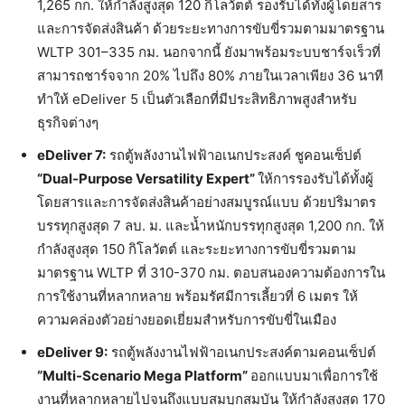
1,265 กก. ให้กำลังสูงสุด 120 กิโลวัตต์ รองรับได้ทั้งผู้โดยสาร
และการจัดส่งสินค้า ด้วยระยะทางการขับขี่รวมตามมาตรฐาน
WLTP 301–335 กม. นอกจากนี้ ยังมาพร้อมระบบชาร์จเร็วที่
สามารถชาร์จจาก 20% ไปถึง 80% ภายในเวลาเพียง 36 นาที
ทำให้ eDeliver 5 เป็นตัวเลือกที่มีประสิทธิภาพสูงสำหรับ
ธุรกิจต่างๆ
eDeliver 7:
รถตู้พลังงานไฟฟ้าอเนกประสงค์ ชูคอนเซ็ปต์
“Dual-Purpose Versatility Expert”
ให้การรองรับได้ทั้งผู้
โดยสารและการจัดส่งสินค้าอย่างสมบูรณ์แบบ ด้วยปริมาตร
บรรทุกสูงสุด 7 ลบ. ม. และน้ำหนักบรรทุกสูงสุด 1,200 กก. ให้
กำลังสูงสุด 150 กิโลวัตต์ และระยะทางการขับขี่รวมตาม
มาตรฐาน WLTP ที่ 310-370 กม. ตอบสนองความต้องการใน
การใช้งานที่หลากหลาย พร้อมรัศมีการเลี้ยวที่ 6 เมตร ให้
ความคล่องตัวอย่างยอดเยี่ยมสำหรับการขับขี่ในเมือง
eDeliver 9:
รถตู้พลังงานไฟฟ้าอเนกประสงค์ตามคอนเซ็ปต์
“Multi-Scenario Mega Platform”
ออกแบบมาเพื่อการใช้
งานที่หลากหลายไปจนถึงแบบสมบุกสมบัน ให้กำลังสูงสุด 170