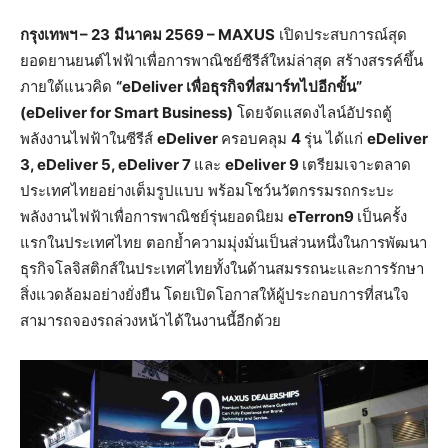
กรุงเทพฯ
– 23
มีนาคม
2569 –
MAXUS
เปิดประสบการณ์สุด
ยอดยานยนต์ไฟฟ้าเพื่อการพาณิชย์ซีรีส์ใหม่ล่าสุด สร้างสรรค์ขึ้น
ภายใต้แนวคิด
“eDeliver เพื่อธุรกิจที่สมาร์ทไปอีกขั้น”
(eDeliver for Smart Business)
โดยจัดแสดงไลน์อัปรถตู้
พลังงานไฟฟ้าในซีรีส์
eDeliver
ครอบคลุม
4
รุ่น ได้แก่
eDeliver
3, eDeliver 5
, eDeliver 7
และ
eDeliver 9
เตรียมเจาะตลาด
ประเทศไทยอย่างเต็มรูปแบบ พร้อมโชว์นวัตกรรมรถกระบะ
พลังงานไฟฟ้าเพื่อการพาณิชย์รุ่นยอดนิยม
eTerron9
เป็นครั้ง
แรกในประเทศไทย ตอกย้ำความมุ่งมั่นเป็นส่วนหนึ่งในการพัฒนา
ธุรกิจโลจิสติกส์ในประเทศไทยทั้งในด้านสมรรถนะและการรักษา
สิ่งแวดล้อมอย่างยั่งยืน โดยเปิดโอกาสให้ผู้ประกอบการที่สนใจ
สามารถจองรถล่วงหน้าได้ในงานนี้อีกด้วย