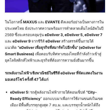
ในโอกาสนี้
MAXUS
และ
EVANTE
ดีลเลอร์อย่างเป็นทางการใน
ประเทศไทย ยังประกาศความพร้อมการทำตลาดเต็มไลน์อัพในปี
2569 ซึ่งจะครอบคลุมรุ่น
eDeliver 3, eDeliver 5
, eDeliver 7
และ
eDeliver 9
จากซีรีส์
eDeliver
สร้างสรรค์ขึ้นภายใต้
แนวคิด
“eDeliver เพื่อธุรกิจที่สมาร์ทไปอีกขั้น” (eDeliver for
Smart Business)
เพื่อตอบรับทิศทางของไทยที่กำลังก้าวเข้าสู่
ยุคโลจิสติกส์ไฟฟ้าและธุรกิจที่ต้องการความยั่งยืนมากขึ้น
รถ
พลังงานไฟฟ้า
เชิงพาณิชย์ใน
ซีรีส์
eDeliver ที่จัดแสดงในงาน
มอเตอร์โชว์ ครั้งที่
47
ได้แก่
eDeliver 5:
รถตู้พลังงานไฟฟ้าภายใต้คอนเซ็ปต์
“
City-
Ready Efficiency
” ออกแบบมาเพื่อการใช้งานขนส่งในเขต
เมือง มีพื้นที่บรรทุกสูงสุด 7 ลบ.ม. และบรรทุกน้ำหนักได้ถึง