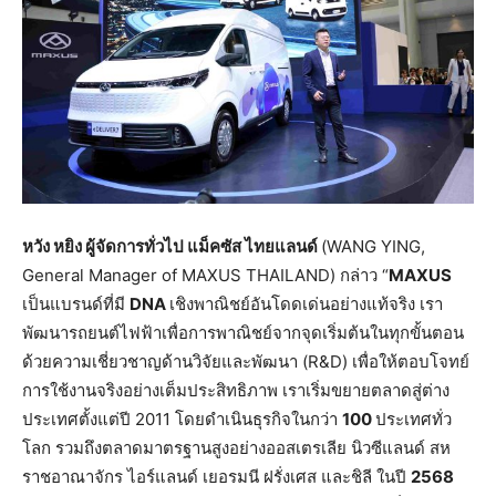
หวัง หยิง
ผู้จัดการทั่วไป แม็คซัส ไทยแลนด์
(WANG YING,
General Manager of MAXUS THAILAND) กล่าว “
MAXUS
เป็นแบรนด์ที่มี
DNA
เชิงพาณิชย์อันโดดเด่นอย่างแท้จริง เรา
พัฒนารถยนต์ไฟฟ้าเพื่อการพาณิชย์จากจุดเริ่มต้นในทุกขั้นตอน
ด้วยความเชี่ยวชาญด้านวิจัยและพัฒนา (R&D) เพื่อให้ตอบโจทย์
การใช้งานจริงอย่างเต็มประสิทธิภาพ เราเริ่มขยายตลาดสู่ต่าง
ประเทศตั้งแต่ปี 2011 โดยดำเนินธุรกิจในกว่า
100
ประเทศทั่ว
โลก รวมถึงตลาดมาตรฐานสูงอย่างออสเตรเลีย นิวซีแลนด์ สห
ราชอาณาจักร ไอร์แลนด์ เยอรมนี ฝรั่งเศส และชิลี ในปี
2568