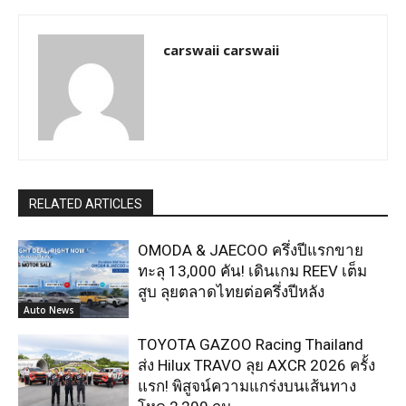
carswaii carswaii
RELATED ARTICLES
OMODA & JAECOO ครึ่งปีแรกขาย
ทะลุ 13,000 คัน! เดินเกม REEV เต็ม
สูบ ลุยตลาดไทยต่อครึ่งปีหลัง
Auto News
TOYOTA GAZOO Racing Thailand
ส่ง Hilux TRAVO ลุย AXCR 2026 ครั้ง
แรก! พิสูจน์ความแกร่งบนเส้นทาง