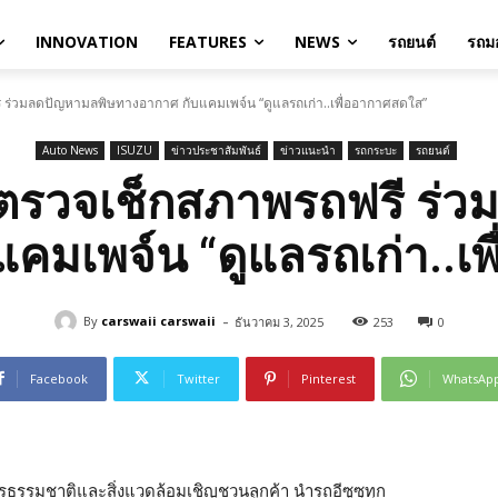
INNOVATION
FEATURES
NEWS
รถยนต์
รถมอ
ี ร่วมลดปัญหามลพิษทางอากาศ กับแคมเพจ์น “ดูแลรถเก่า..เพื่ออากาศสดใส”
Auto News
ISUZU
ข่าวประชาสัมพันธ์
ข่าวแนะนำ
รถกระบะ
รถยนต์
้าตรวจเช็กสภาพรถฟรี ร่
คมเพจ์น “ดูแลรถเก่า..เ
-
By
carswaii carswaii
ธันวาคม 3, 2025
253
0
Facebook
Twitter
Pinterest
WhatsAp
รธรรมชาติและสิ่งแวดล้อมเชิญชวนลูกค้า นำรถอีซูซุทุก