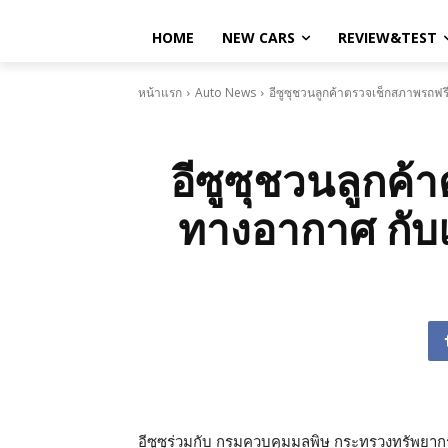
HOME
NEW CARS
REVIEW&TEST
หน้าแรก
Auto News
อีซูซุชวนลูกค้าตรวจเช็กสภาพรถฟร
อีซูซุชวนลูกค
ทางอากาศ กับแ
อีซูซุร่วมกับ กรมควบคุมมลพิษ กระทรวงทรัพยาก