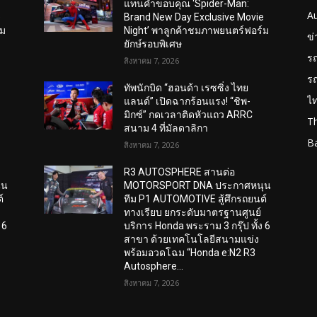
แทนคำขอบคุณ ‘Spider-Man:
A
e
Brand New Day Exclusive Movie
์ม
Night’ พาลูกค้าชมภาพยนตร์ฟอร์ม
ข
ยักษ์รอบพิเศษ
ร
สิงหาคม 7, 2026
ร
ทัพนักบิด “ฮอนด้า เรซซิ่ง ไทย
ไ
แลนด์” เปิดฉากร้อนแรง! “ชิพ-
มิกซ์” กดเวลาติดหัวแถว ARRC
T
สนาม 4 ที่มัลดาลิกา
B
สิงหาคม 7, 2026
R3 AUTOSPHERE สานต่อ
ุน
MOTORSPORT DNA ประกาศหนุน
์
ทีม P1 AUTOMOTIVE สู้ศึกรถยนต์
ทางเรียบ ยกระดับมาตรฐานศูนย์
 6
บริการ Honda พระราม 3 กรุ๊ป ทั้ง 6
สาขา ด้วยเทคโนโลยีสนามแข่ง
พร้อมอวดโฉม “Honda e:N2 R3
Autosphere...
สิงหาคม 7, 2026