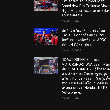
แทนคำขอบคุณ ‘Spider-Man:
Brand New Day Exclusive Movi
Night’ พาลูกค้าชมภาพยนตร์ฟอร
ยักษ์รอบพิเศษ
สิงหาคม 7, 2026
ทัพนักบิด “ฮอนด้า เรซซิ่ง ไทย
แลนด์” เปิดฉากร้อนแรง! “ชิพ-
มิกซ์” กดเวลาติดหัวแถว ARRC
สนาม 4 ที่มัลดาลิกา
สิงหาคม 7, 2026
R3 AUTOSPHERE สานต่อ
MOTORSPORT DNA ประกาศหน
ทีม P1 AUTOMOTIVE สู้ศึกรถยนต
ทางเรียบ ยกระดับมาตรฐานศูนย์
บริการ Honda พระราม 3 กรุ๊ป ทั้ง
สาขา ด้วยเทคโนโลยีสนามแข่ง
พร้อมอวดโฉม “Honda e:N2 R3
Autosphere...
สิงหาคม 7, 2026