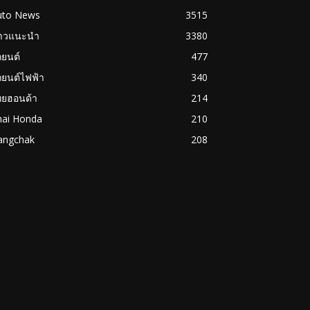
uto News
3515
่าวแนะนำ
3380
ถยนต์
477
ถยนต์ไฟฟ้า
340
ทยฮอนด้า
214
hai Honda
210
angchak
208