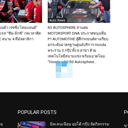
Auto News
อนด้า เรซซิ่ง ไทยแลนด์”
R3 AUTOSPHERE สานต่อ
รง! “ชิพ-มิกซ์” กดเวลาติด
MOTORSPORT DNA ประกาศหนุนทีม
 สนาม 4 ที่มัลดาลิกา
P1 AUTOMOTIVE สู้ศึกรถยนต์ทางเรียบ
ยกระดับมาตรฐานศูนย์บริการ Honda
พระราม 3 กรุ๊ป ทั้ง 6 สาขา ด้วย
เทคโนโลยีสนามแข่ง พร้อมอวดโฉม
“Honda e:N2 R3 Autosphere...
POPULAR POSTS
P
รม
มิลเลนเนียม ออโต้ กรุ๊ป จัดกิจกรรม
ข่