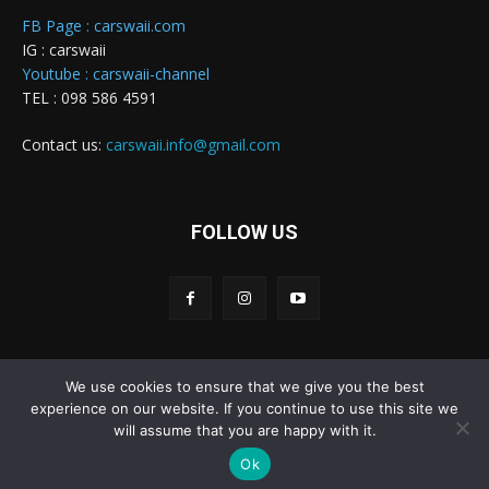
FB Page : carswaii.com
IG : carswaii
Youtube : carswaii-channel
TEL : 098 586 4591
Contact us:
carswaii.info@gmail.com
FOLLOW US
We use cookies to ensure that we give you the best
Carswaii © Copyright All right reserved
experience on our website. If you continue to use this site we
will assume that you are happy with it.
Home
New Cars
Review&Test
Innovation
Features
Ok
News
รถยนต์
รถมอเตอร์ไซค์
CONTACT