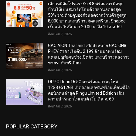
เสียวหมี่จัดโปรแรงรับ 8.8 พร้อมเนรมิตทุก
บ้านให้เป็นสมาร์ทโฮมด้วยส่วนลดสูงสุด
50% ร่วมด้วยคูปองส่วนลดจากร้านค้าสูงสุด
8,000 บาทและบริการจัดส่งฟรี บน Shopee
เริ่มแล้ววันนี้เวลา 20:00 น. ถึง 10 ส.ค. 69
สิงหาคม 7, 2026
GAC AION Thailand เปิดจำหน่าย GAC GN8
PHEV ราคาเริ่มต้น 2.199 ล้านบาท พร้อม
แคมเปญพิเศษช่วงเปิดตัว และบริการหลังการ
ขายระดับพรีเมียม
สิงหาคม 7, 2026
OPPO Reno16 5G มาพร้อมความจุใหม่
12GB+512GB เปิดคอลเลกชันพร้อมเพื่อนซี้ไอ
คอนิกคนล่าสุด Pingu Limited Edition เติม
ความน่ารักทุกโมเมนต์ เริ่ม 7 ส.ค. 69
สิงหาคม 7, 2026
POPULAR CATEGORY