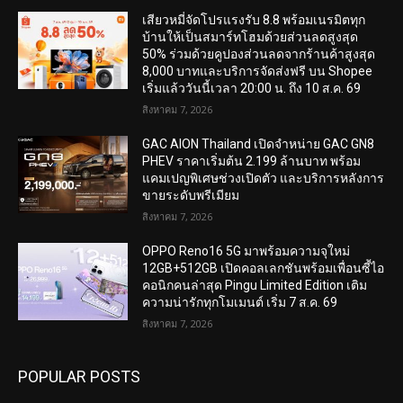
เสียวหมี่จัดโปรแรงรับ 8.8 พร้อมเนรมิตทุก
บ้านให้เป็นสมาร์ทโฮมด้วยส่วนลดสูงสุด
50% ร่วมด้วยคูปองส่วนลดจากร้านค้าสูงสุด
8,000 บาทและบริการจัดส่งฟรี บน Shopee
เริ่มแล้ววันนี้เวลา 20:00 น. ถึง 10 ส.ค. 69
สิงหาคม 7, 2026
GAC AION Thailand เปิดจำหน่าย GAC GN8
PHEV ราคาเริ่มต้น 2.199 ล้านบาท พร้อม
แคมเปญพิเศษช่วงเปิดตัว และบริการหลังการ
ขายระดับพรีเมียม
สิงหาคม 7, 2026
OPPO Reno16 5G มาพร้อมความจุใหม่
12GB+512GB เปิดคอลเลกชันพร้อมเพื่อนซี้ไอ
คอนิกคนล่าสุด Pingu Limited Edition เติม
ความน่ารักทุกโมเมนต์ เริ่ม 7 ส.ค. 69
สิงหาคม 7, 2026
POPULAR POSTS