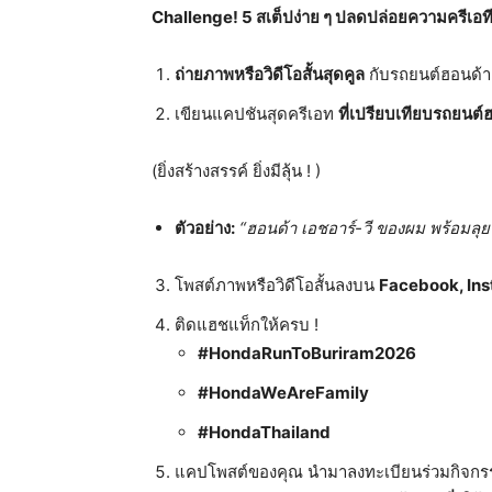
Challenge! 5 สเต็ปง่าย ๆ ปลดปล่อยความครีเอทีฟ
ถ่ายภาพหรือวิดีโอสั้นสุดคูล
กับรถยนต์ฮอนด้า
เขียนแคปชันสุดครีเอท
ที่เปรียบเทียบรถยนต์
(ยิ่งสร้างสรรค์ ยิ่งมีลุ้น ! )
ตัวอย่าง:
“ฮอนด้า เอชอาร์-วี ของผม พร้อมลุยท
โพสต์ภาพหรือวิดีโอสั้นลงบน
Facebook, Ins
ติดแฮชแท็กให้ครบ !
#HondaRunToBuriram2026
#HondaWeAreFamily
#HondaThailand
แคปโพสต์ของคุณ นำมาลงทะเบียนร่วมกิจก