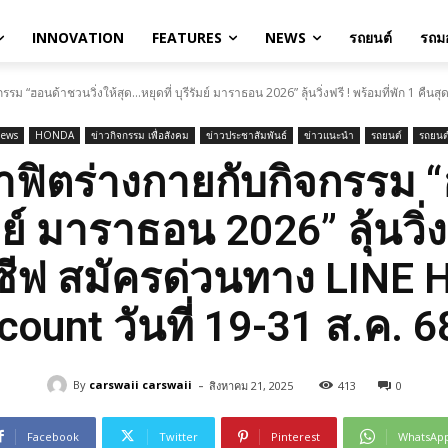
INNOVATION
FEATURES
NEWS
รถยนต์
รถมอ
 “ฮอนด้าชวนวิ่งให้สุด…หยุดที่ บุรีรัมย์ มาราธอน 2026” ลุ้นวิ่งฟรี ! พร้อมที่พัก 1 คืนสุดเ
News
HONDA
ข่าวกิจกรรม เพื่อสังคม
ข่าวประชาสัมพันธ์
ข่าวแนะนำ
รถยนต์
รถยนต
ฟิตร่างกายกับกิจกรรม “
มย์ มาราธอน 2026” ลุ้นวิ่ง
ลูซีฟ สมัครด่วนทาง LINE 
count วันที่ 19-31 ส.ค. 68 น
-
By
carswaii carswaii
สิงหาคม 21, 2025
413
0
Facebook
Twitter
Pinterest
WhatsAp