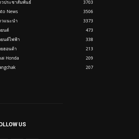
าวประชาสัมพันธ์
3703
uto News
3506
่าวแนะนำ
3373
ถยนต์
473
ถยนต์ไฟฟ้า
338
ทยฮอนด้า
213
hai Honda
209
angchak
207
OLLOW US