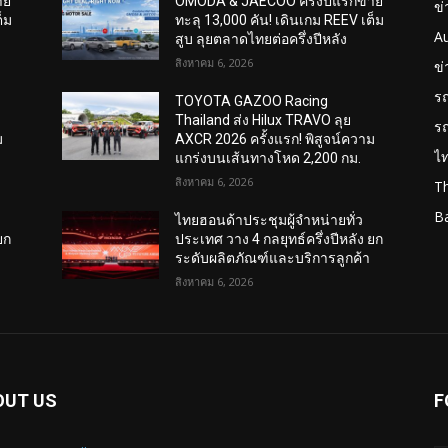
าย
OMODA & JAECOO ครึ่งปีแรกขาย
ข่
็ม
ทะลุ 13,000 คัน! เดินเกม REEV เต็ม
A
สูบ ลุยตลาดไทยต่อครึ่งปีหลัง
สิงหาคม 6, 2026
ข
ร
TOYOTA GAZOO Racing
Thailand ส่ง Hilux TRAVO ลุย
ร
ม
AXCR 2026 ครั้งแรก! พิสูจน์ความ
ไ
แกร่งบนเส้นทางโหด 2,200 กม.
สิงหาคม 6, 2026
T
B
ไทยฮอนด้าประชุมผู้จำหน่ายทั่ว
ยก
ประเทศ วาง 4 กลยุทธ์ครึ่งปีหลัง ยก
ระดับผลิตภัณฑ์และบริการลูกค้า
สิงหาคม 6, 2026
OUT US
F