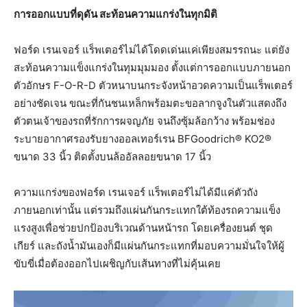
การออกแบบที่ดุดัน สะท้อนความแกร่งในทุกมิติ
ฟอร์ด เรนเจอร์ แร็พเตอร์ไม่ได้โดดเด่นแค่เพียงสมรรถนะ แต่ยัง
สะท้อนความแข็งแกร่งในทุมมุมมอง ตั้งแต่การออกแบบภายนอก
ตัวอักษร F-O-R-D ตัวหนาบนกระจังหน้าอวดความเป็นแร็พเตอร์
อย่างชัดเจน ขณะที่กันชนเหล็กพร้อมตะขอลากจูงในตัวแสดงถึง
ตัวตนเจ้าของรถที่รักการผจญภัย จนถึงซุ้มล้อกว้าง พร้อมช่อง
ระบายอากาศรองรับยางออลเทอร์เรน BFGoodrich® KO2®
ขนาด 33 นิ้ว ติดตั้งบนล้ออัลลอยขนาด 17 นิ้ว
ความแกร่งของฟอร์ด เรนเจอร์ แร็พเตอร์ไม่ได้มีแค่ตัวถัง
ภายนอกเท่านั้น แต่รวมถึงแผ่นกันกระแทกใต้ท้องรถความแข็ง
แรงสูงเพื่อช่วยปกป้องบริเวณด้านหน้ารถ โดยเครื่องยนต์ ชุด
เกียร์ และถังน้ำมันเองก็มีแผ่นกันกระแทกที่มอบความมั่นใจให้ผู้
ขับขี่เมื่อต้องออกไปเผชิญกับเส้นทางที่ไม่คุ้นเคย