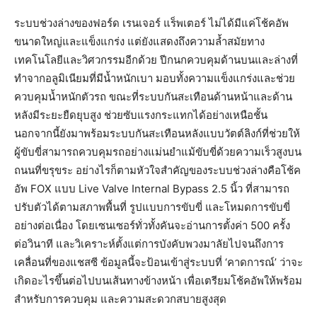
ระบบช่วงล่างของฟอร์ด เรนเจอร์ แร็พเตอร์ ไม่ได้มีแค่โช้คอัพ
ขนาดใหญ่และแข็งแกร่ง แต่ยังแสดงถึงความล้ำสมัยทาง
เทคโนโลยีและวิศวกรรมอีกด้วย ปีกนกควบคุมด้านบนและล่างที่
ทำจากอลูมิเนียมที่มีน้ำหนักเบา มอบทั้งความแข็งแกร่งและช่วย
ควบคุมน้ำหนักตัวรถ ขณะที่ระบบกันสะเทือนด้านหน้าและด้าน
หลังมีระยะยืดยุบสูง ช่วยซับแรงกระแทกได้อย่างเหนือชั้น
นอกจากนี้ยังมาพร้อมระบบกันสะเทือนหลังแบบวัตต์ลิงก์ที่ช่วยให้
ผู้ขับขี่สามารถควบคุมรถอย่างแม่นยำแม้ขับขี่ด้วยความเร็วสูงบน
ถนนที่ขรุขระ อย่างไรก็ตามหัวใจสำคัญของระบบช่วงล่างคือโช้ค
อัพ FOX แบบ Live Valve Internal Bypass 2.5 นิ้ว ที่สามารถ
ปรับตัวได้ตามสภาพพื้นที่ รูปแบบการขับขี่ และโหมดการขับขี่
อย่างต่อเนื่อง โดยเซนเซอร์ทั่วทั้งคันจะอ่านการตั้งค่า 500 ครั้ง
ต่อวินาที และวิเคราะห์ตั้งแต่การบังคับพวงมาลัยไปจนถึงการ
เคลื่อนที่ของแชสซี ข้อมูลนี้จะป้อนเข้าสู่ระบบที่ ‘คาดการณ์’ ว่าจะ
เกิดอะไรขึ้นต่อไปบนเส้นทางข้างหน้า เพื่อเตรียมโช้คอัพให้พร้อม
สำหรับการควบคุม และความสะดวกสบายสูงสุด