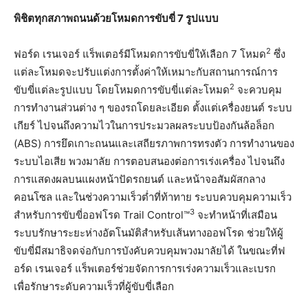
พิชิตทุกสภาพถนนด้วยโหมดการขับขี่
7
รูปแบบ
2
ฟอร์ด เรนเจอร์ แร็พเตอร์มีโหมดการขับขี่ให้เลือก 7 โหมด
ซึ่ง
แต่ละโหมดจะปรับแต่งการตั้งค่าให้เหมาะกับสถานการณ์การ
2
ขับขี่แต่ละรูปแบบ โดยโหมดการขับขี่แต่ละโหมด
จะควบคุม
การทำงานส่วนต่าง ๆ ของรถโดยละเอียด ตั้งแต่เครื่องยนต์ ระบบ
เกียร์ ไปจนถึงความไวในการประมวลผลระบบป้องกันล้อล็อก
(ABS) การยึดเกาะถนนและเสถียรภาพการทรงตัว การทำงานของ
ระบบไอเสีย พวงมาลัย การตอบสนองต่อการเร่งเครื่อง ไปจนถึง
การแสดงผลบนแผงหน้าปัดรถยนต์ และหน้าจอสัมผัสกลาง
คอนโซล และในช่วงความเร็วต่ำที่ท้าทาย ระบบควบคุมความเร็ว
3
สำหรับการขับขี่ออฟโรด Trail Control™
จะทำหน้าที่เสมือน
ระบบรักษาระยะห่างอัตโนมัติสำหรับเส้นทางออฟโรด ช่วยให้ผู้
ขับขี่มีสมาธิจดจ่อกับการบังคับควบคุมพวงมาลัยได้ ในขณะที่ฟ
อร์ด เรนเจอร์ แร็พเตอร์ช่วยจัดการการเร่งความเร็วและเบรก
เพื่อรักษาระดับความเร็วที่ผู้ขับขี่เลือก