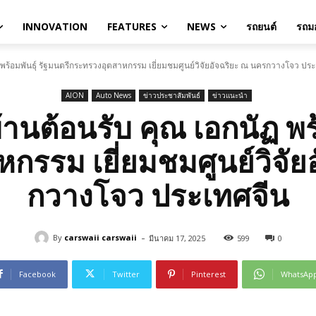
INNOVATION
FEATURES
NEWS
รถยนต์
รถมอ
พร้อมพันธุ์ รัฐมนตรีกระทรวงอุตสาหกรรม เยี่ยมชมศูนย์วิจัยอัจฉริยะ ณ นครกวางโจว ปร
AION
Auto News
ข่าวประชาสัมพันธ์
ข่าวแนะนำ
านต้อนรับ คุณ เอกนัฏ พร้
กรรม เยี่ยมชมศูนย์วิจัย
กวางโจว ประเทศจีน
-
By
carswaii carswaii
มีนาคม 17, 2025
599
0
Facebook
Twitter
Pinterest
WhatsAp