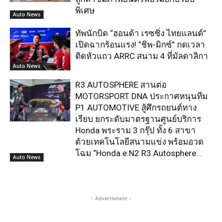
พิเศษ
Auto News
ทัพนักบิด “ฮอนด้า เรซซิ่ง ไทยแลนด์”
เปิดฉากร้อนแรง! “ชิพ-มิกซ์” กดเวลา
ติดหัวแถว ARRC สนาม 4 ที่มัลดาลิกา
Auto News
R3 AUTOSPHERE สานต่อ
MOTORSPORT DNA ประกาศหนุนทีม
P1 AUTOMOTIVE สู้ศึกรถยนต์ทาง
เรียบ ยกระดับมาตรฐานศูนย์บริการ
Honda พระราม 3 กรุ๊ป ทั้ง 6 สาขา
ด้วยเทคโนโลยีสนามแข่ง พร้อมอวด
โฉม “Honda e:N2 R3 Autosphere...
Auto News
- Advertisment -