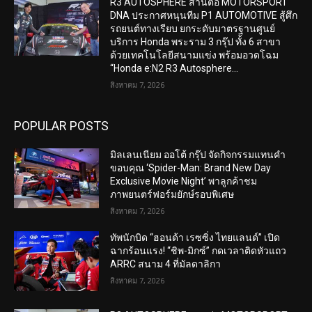
R3 AUTOSPHERE สานต่อ MOTORSPORT
DNA ประกาศหนุนทีม P1 AUTOMOTIVE สู้ศึก
รถยนต์ทางเรียบ ยกระดับมาตรฐานศูนย์
บริการ Honda พระราม 3 กรุ๊ป ทั้ง 6 สาขา
ด้วยเทคโนโลยีสนามแข่ง พร้อมอวดโฉม
“Honda e:N2 R3 Autosphere...
สิงหาคม 7, 2026
POPULAR POSTS
มิลเลนเนียม ออโต้ กรุ๊ป จัดกิจกรรมแทนคำ
ขอบคุณ ‘Spider-Man: Brand New Day
Exclusive Movie Night’ พาลูกค้าชม
ภาพยนตร์ฟอร์มยักษ์รอบพิเศษ
สิงหาคม 7, 2026
ทัพนักบิด “ฮอนด้า เรซซิ่ง ไทยแลนด์” เปิด
ฉากร้อนแรง! “ชิพ-มิกซ์” กดเวลาติดหัวแถว
ARRC สนาม 4 ที่มัลดาลิกา
สิงหาคม 7, 2026