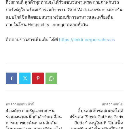
ถึงสถานที่ ลูกค้าทุกท่านจะได้ร่วมขบวนพาเหรด ถ่ายภาพกับรถ
ปอร์เช่คู่ใจ พร้อมเข้าร่วมกิจกรรม Grid Walk และชมการแข่งขัน
แบบใกล้ชิดติดขอบสนาม พร้อมบริการอาหารและเครื่องดื่ม
ภายในโซน Hospitality Lounge ตลอดทั้งวัน
ติดตามข่าวสารเพิ่มเติม ได้ที่
https://linktr.ee/porscheaas
บทความก่อนหน้านี้
บทความถัดไป
4 องค์กรภาครัฐและเอกชน
ลิ้มรสสเต๊กซอสเนยสไตล์
ร่วมลงนามผนึกกำลังขับเคลื่อน
ฝรั่งเศส “Steak Café de Paris
การแยกขยะต้นทาง ผลักดัน
Butter” เมนูใหม่ที่ “อิมเเพ็ค
โครงการ ‘แยก แลก เทิร์น x ไม่
เลคฟร้อนท์” ตั้งแต่วันนี้ถึง 19