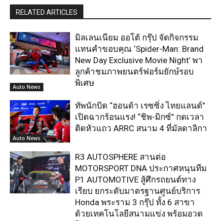
RELATED ARTICLES
มิลเลนเนียม ออโต้ กรุ๊ป จัดกิจกรรม
แทนคำขอบคุณ ‘Spider-Man: Brand
New Day Exclusive Movie Night’ พา
ลูกค้าชมภาพยนตร์ฟอร์มยักษ์รอบ
พิเศษ
Auto News
ทัพนักบิด “ฮอนด้า เรซซิ่ง ไทยแลนด์”
เปิดฉากร้อนแรง! “ชิพ-มิกซ์” กดเวลา
ติดหัวแถว ARRC สนาม 4 ที่มัลดาลิกา
Auto News
R3 AUTOSPHERE สานต่อ
MOTORSPORT DNA ประกาศหนุนทีม
P1 AUTOMOTIVE สู้ศึกรถยนต์ทาง
เรียบ ยกระดับมาตรฐานศูนย์บริการ
Honda พระราม 3 กรุ๊ป ทั้ง 6 สาขา
ด้วยเทคโนโลยีสนามแข่ง พร้อมอวด