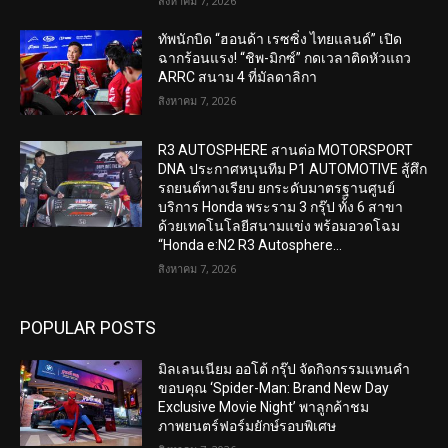
สิงหาคม 7, 2026
ทัพนักบิด “ฮอนด้า เรซซิ่ง ไทยแลนด์” เปิด
ฉากร้อนแรง! “ชิพ-มิกซ์” กดเวลาติดหัวแถว
ARRC สนาม 4 ที่มัลดาลิกา
สิงหาคม 7, 2026
R3 AUTOSPHERE สานต่อ MOTORSPORT
DNA ประกาศหนุนทีม P1 AUTOMOTIVE สู้ศึก
รถยนต์ทางเรียบ ยกระดับมาตรฐานศูนย์
บริการ Honda พระราม 3 กรุ๊ป ทั้ง 6 สาขา
ด้วยเทคโนโลยีสนามแข่ง พร้อมอวดโฉม
“Honda e:N2 R3 Autosphere...
สิงหาคม 7, 2026
POPULAR POSTS
มิลเลนเนียม ออโต้ กรุ๊ป จัดกิจกรรมแทนคำ
ขอบคุณ ‘Spider-Man: Brand New Day
Exclusive Movie Night’ พาลูกค้าชม
ภาพยนตร์ฟอร์มยักษ์รอบพิเศษ