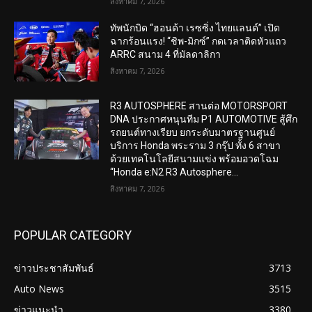
สิงหาคม 7, 2026
ทัพนักบิด “ฮอนด้า เรซซิ่ง ไทยแลนด์” เปิด
ฉากร้อนแรง! “ชิพ-มิกซ์” กดเวลาติดหัวแถว
ARRC สนาม 4 ที่มัลดาลิกา
สิงหาคม 7, 2026
R3 AUTOSPHERE สานต่อ MOTORSPORT
DNA ประกาศหนุนทีม P1 AUTOMOTIVE สู้ศึก
รถยนต์ทางเรียบ ยกระดับมาตรฐานศูนย์
บริการ Honda พระราม 3 กรุ๊ป ทั้ง 6 สาขา
ด้วยเทคโนโลยีสนามแข่ง พร้อมอวดโฉม
“Honda e:N2 R3 Autosphere...
สิงหาคม 7, 2026
POPULAR CATEGORY
ข่าวประชาสัมพันธ์
3713
Auto News
3515
ข่าวแนะนำ
3380