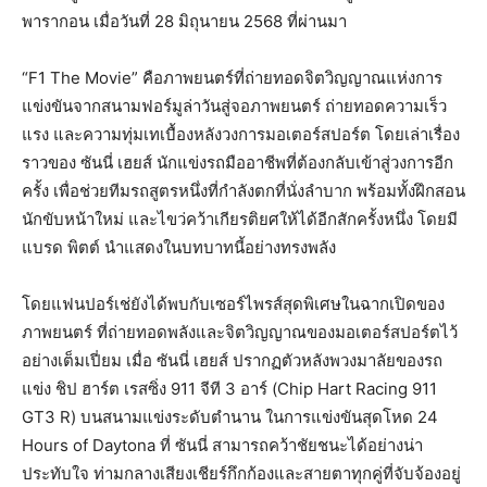
พารากอน เมื่อวันที่ 28 มิถุนายน 2568 ที่ผ่านมา
“F1 The Movie” คือภาพยนตร์ที่ถ่ายทอดจิตวิญญาณแห่งการ
แข่งขันจากสนามฟอร์มูล่าวันสู่จอภาพยนตร์ ถ่ายทอดความเร็ว
แรง และความทุ่มเทเบื้องหลังวงการมอเตอร์สปอร์ต โดยเล่าเรื่อง
ราวของ ซันนี่ เฮยส์ นักแข่งรถมืออาชีพที่ต้องกลับเข้าสู่วงการอีก
ครั้ง เพื่อช่วยทีมรถสูตรหนึ่งที่กำลังตกที่นั่งลำบาก พร้อมทั้งฝึกสอน
นักขับหน้าใหม่ และไขว่คว้าเกียรติยศให้ได้อีกสักครั้งหนึ่ง โดยมี
แบรด พิตต์ นำแสดงในบทบาทนี้อย่างทรงพลัง
โดยแฟนปอร์เช่ยังได้พบกับเซอร์ไพรส์สุดพิเศษในฉากเปิดของ
ภาพยนตร์ ที่ถ่ายทอดพลังและจิตวิญญาณของมอเตอร์สปอร์ตไว้
อย่างเต็มเปี่ยม เมื่อ ซันนี่ เฮยส์ ปรากฏตัวหลังพวงมาลัยของรถ
แข่ง ชิป ฮาร์ต เรสซิ่ง 911 จีที 3 อาร์ (Chip Hart Racing 911
GT3 R) บนสนามแข่งระดับตำนาน ในการแข่งขันสุดโหด 24
Hours of Daytona ที่ ซันนี่ สามารถคว้าชัยชนะได้อย่างน่า
ประทับใจ ท่ามกลางเสียงเชียร์กึกก้องและสายตาทุกคู่ที่จับจ้องอยู่