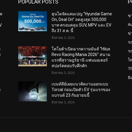
POPULAR POSTS
P
me
ฮุนไดจัดแคมเปญ “Hyundai Game
ข่
On, Deal On” ลดสูงสุด 500,000
A
V
บาท ครอบคลุม SUV, MPV และ EV
ถึง 31 ส.ค. นี้
ข
สิงหาคม 5, 2026
ร
x
โตโยต้าเปิดฉากความมันส์ “Hilux
ร
ม
Revo Racing Mania 2026” สนาม
ไ
แรกที่สุราษฎร์ธานี แฟนมอเตอร์
สปอร์ตตอบรับคึกคัก
T
สิงหาคม 5, 2026
B
เบนท์ลีย์เผยแนวคิดงานออกแบบ
ง
Torcal ก่อนเปิดตัว EV รุ่นแรกของ
แบรนด์ 23 กันยายนนี้
สิงหาคม 5, 2026