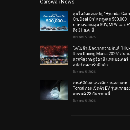
Carswaii News
ฮุนไดจัดแคมเปญ “Hyundai Ga
On, Deal On” ลดสูงสุด 500,000
บาท ครอบคลุม SUV, MPV และ E
ถึง 31 ส.ค. นี้
สิงหาคม 5, 2026
โตโยต้าเปิดฉากความมันส์ “Hilu
Revo Racing Mania 2026” สนา
แรกที่สุราษฎร์ธานี แฟนมอเตอร์
สปอร์ตตอบรับคึกคัก
สิงหาคม 5, 2026
เบนท์ลีย์เผยแนวคิดงานออกแบบ
Torcal ก่อนเปิดตัว EV รุ่นแรกขอ
แบรนด์ 23 กันยายนนี้
สิงหาคม 5, 2026