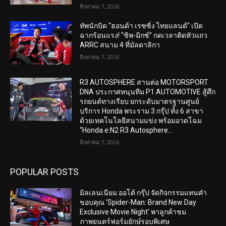
สิงหาคม 7, 2026
ทัพนักบิด “ฮอนด้า เรซซิ่ง ไทยแลนด์” เปิด
ฉากร้อนแรง! “ชิพ-มิกซ์” กดเวลาติดหัวแถว
ARRC สนาม 4 ที่มัลดาลิกา
สิงหาคม 7, 2026
R3 AUTOSPHERE สานต่อ MOTORSPORT
DNA ประกาศหนุนทีม P1 AUTOMOTIVE สู้ศึก
รถยนต์ทางเรียบ ยกระดับมาตรฐานศูนย์
บริการ Honda พระราม 3 กรุ๊ป ทั้ง 6 สาขา
ด้วยเทคโนโลยีสนามแข่ง พร้อมอวดโฉม
“Honda e:N2 R3 Autosphere...
สิงหาคม 7, 2026
POPULAR POSTS
มิลเลนเนียม ออโต้ กรุ๊ป จัดกิจกรรมแทนคำ
ขอบคุณ ‘Spider-Man: Brand New Day
Exclusive Movie Night’ พาลูกค้าชม
ภาพยนตร์ฟอร์มยักษ์รอบพิเศษ