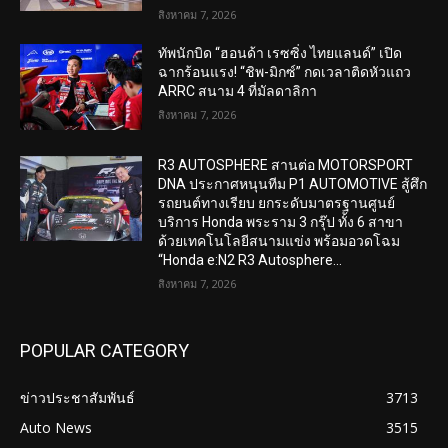
สิงหาคม 7, 2026
ทัพนักบิด “ฮอนด้า เรซซิ่ง ไทยแลนด์” เปิด
ฉากร้อนแรง! “ชิพ-มิกซ์” กดเวลาติดหัวแถว
ARRC สนาม 4 ที่มัลดาลิกา
สิงหาคม 7, 2026
R3 AUTOSPHERE สานต่อ MOTORSPORT
DNA ประกาศหนุนทีม P1 AUTOMOTIVE สู้ศึก
รถยนต์ทางเรียบ ยกระดับมาตรฐานศูนย์
บริการ Honda พระราม 3 กรุ๊ป ทั้ง 6 สาขา
ด้วยเทคโนโลยีสนามแข่ง พร้อมอวดโฉม
“Honda e:N2 R3 Autosphere...
สิงหาคม 7, 2026
POPULAR CATEGORY
ข่าวประชาสัมพันธ์
3713
Auto News
3515