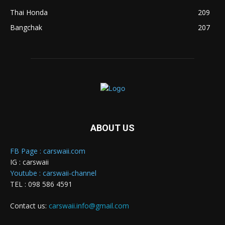
Thai Honda
209
Bangchak
207
ABOUT US
FB Page : carswaii.com
IG : carswaii
Youtube : carswaii-channel
TEL : 098 586 4591
Contact us:
carswaii.info@gmail.com