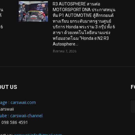
R3 AUTOSPHERE สานต่อ
ุน
MOTORSPORT DNA ประกาศหนุน
์
ทีม P1 AUTOMOTIVE สู้ศึกรถยนต์
ทางเรียบ ยกระดับมาตรฐานศูนย์
 6
บริการ Honda พระราม 3 กรุ๊ป ทั้ง 6
สาขา ด้วยเทคโนโลยีสนามแข่ง
พร้อมอวดโฉม “Honda e:N2 R3
Autosphere...
สิงหาคม 7, 2026
OUT US
F
age : carswaii.com
carswaii
ube : carswaii-channel
: 098 586 4591