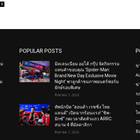
0
POPULAR POSTS
P
รม
มิลเลนเนียม ออโต้ กรุ๊ป จัดกิจกรรม
ข่
แทนคำขอบคุณ ‘Spider-Man:
A
e
Brand New Day Exclusive Movie
์ม
Night’ พาลูกค้าชมภาพยนตร์ฟอร์ม
ข
ยักษ์รอบพิเศษ
ร
สิงหาคม 7, 2026
ร
ทัพนักบิด “ฮอนด้า เรซซิ่ง ไทย
ไ
แลนด์” เปิดฉากร้อนแรง! “ชิพ-
มิกซ์” กดเวลาติดหัวแถว ARRC
T
สนาม 4 ที่มัลดาลิกา
B
สิงหาคม 7, 2026