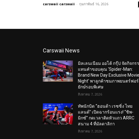
carswaii carswaii
-
กุมภาพันธ์ 16, 2026
Carswaii News
มิลเลนเนียม ออโต้ กรุ๊ป จัดกิจกร
แทนคำขอบคุณ ‘Spider-Man:
Brand New Day Exclusive Movi
Night’ พาลูกค้าชมภาพยนตร์ฟอร
ยักษ์รอบพิเศษ
สิงหาคม 7, 2026
ทัพนักบิด “ฮอนด้า เรซซิ่ง ไทย
แลนด์” เปิดฉากร้อนแรง! “ชิพ-
มิกซ์” กดเวลาติดหัวแถว ARRC
สนาม 4 ที่มัลดาลิกา
สิงหาคม 7, 2026