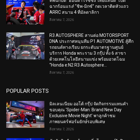
ทัพนักบิด “ฮอนด้า เรซซิ่ง ไทยแลนด์” เปิด
ฉากร้อนแรง! “ชิพ-มิกซ์” กดเวลาติดหัวแถว
ARRC สนาม 4 ที่มัลดาลิกา
สิงหาคม 7, 2026
R3 AUTOSPHERE สานต่อ MOTORSPORT
DNA ประกาศหนุนทีม P1 AUTOMOTIVE สู้ศึก
รถยนต์ทางเรียบ ยกระดับมาตรฐานศูนย์
บริการ Honda พระราม 3 กรุ๊ป ทั้ง 6 สาขา
ด้วยเทคโนโลยีสนามแข่ง พร้อมอวดโฉม
“Honda e:N2 R3 Autosphere...
สิงหาคม 7, 2026
POPULAR POSTS
มิลเลนเนียม ออโต้ กรุ๊ป จัดกิจกรรมแทนคำ
ขอบคุณ ‘Spider-Man: Brand New Day
Exclusive Movie Night’ พาลูกค้าชม
ภาพยนตร์ฟอร์มยักษ์รอบพิเศษ
สิงหาคม 7, 2026