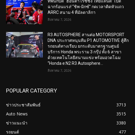
ทัพนักบิด “ฮอนด้า เรซซิ่ง ไทยแลนด์” เปิด
ฉากร้อนแรง! “ชิพ-มิกซ์” กดเวลาติดหัวแถว
ARRC สนาม 4 ที่มัลดาลิกา
สิงหาคม 7, 2026
R3 AUTOSPHERE สานต่อ MOTORSPORT
DNA ประกาศหนุนทีม P1 AUTOMOTIVE สู้ศึก
รถยนต์ทางเรียบ ยกระดับมาตรฐานศูนย์
บริการ Honda พระราม 3 กรุ๊ป ทั้ง 6 สาขา
ด้วยเทคโนโลยีสนามแข่ง พร้อมอวดโฉม
“Honda e:N2 R3 Autosphere...
สิงหาคม 7, 2026
POPULAR CATEGORY
ข่าวประชาสัมพันธ์
3713
Auto News
3515
ข่าวแนะนำ
3380
รถยนต์
477