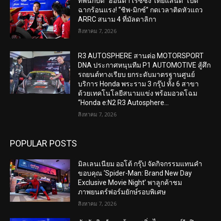
ทัพนักบิด “ฮอนด้า เรซซิ่ง ไทยแลนด์” เปิด
ฉากร้อนแรง! “ชิพ-มิกซ์” กดเวลาติดหัวแถว
ARRC สนาม 4 ที่มัลดาลิกา
สิงหาคม 7, 2026
R3 AUTOSPHERE สานต่อ MOTORSPORT
DNA ประกาศหนุนทีม P1 AUTOMOTIVE สู้ศึก
รถยนต์ทางเรียบ ยกระดับมาตรฐานศูนย์
บริการ Honda พระราม 3 กรุ๊ป ทั้ง 6 สาขา
ด้วยเทคโนโลยีสนามแข่ง พร้อมอวดโฉม
“Honda e:N2 R3 Autosphere...
สิงหาคม 7, 2026
POPULAR POSTS
มิลเลนเนียม ออโต้ กรุ๊ป จัดกิจกรรมแทนคำ
ขอบคุณ ‘Spider-Man: Brand New Day
Exclusive Movie Night’ พาลูกค้าชม
ภาพยนตร์ฟอร์มยักษ์รอบพิเศษ
สิงหาคม 7, 2026