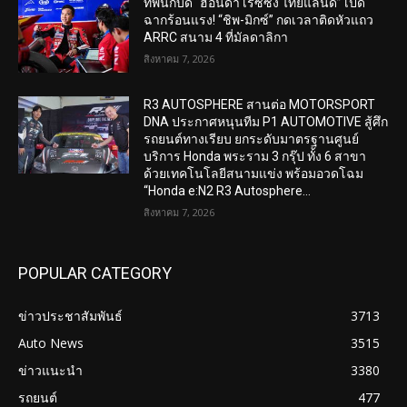
ทัพนักบิด “ฮอนด้า เรซซิ่ง ไทยแลนด์” เปิด
ฉากร้อนแรง! “ชิพ-มิกซ์” กดเวลาติดหัวแถว
ARRC สนาม 4 ที่มัลดาลิกา
สิงหาคม 7, 2026
R3 AUTOSPHERE สานต่อ MOTORSPORT
DNA ประกาศหนุนทีม P1 AUTOMOTIVE สู้ศึก
รถยนต์ทางเรียบ ยกระดับมาตรฐานศูนย์
บริการ Honda พระราม 3 กรุ๊ป ทั้ง 6 สาขา
ด้วยเทคโนโลยีสนามแข่ง พร้อมอวดโฉม
“Honda e:N2 R3 Autosphere...
สิงหาคม 7, 2026
POPULAR CATEGORY
ข่าวประชาสัมพันธ์
3713
Auto News
3515
ข่าวแนะนำ
3380
รถยนต์
477