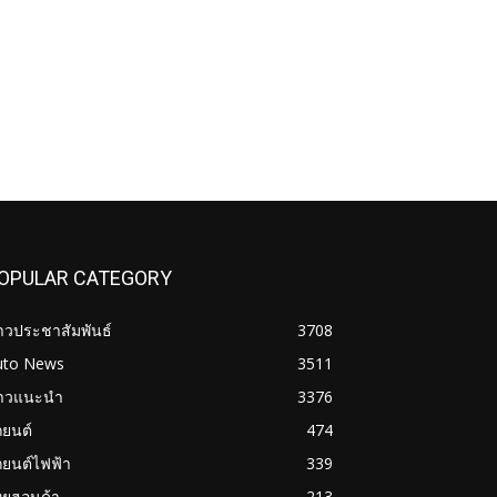
OPULAR CATEGORY
าวประชาสัมพันธ์
3708
uto News
3511
่าวแนะนำ
3376
ถยนต์
474
ถยนต์ไฟฟ้า
339
ทยฮอนด้า
213