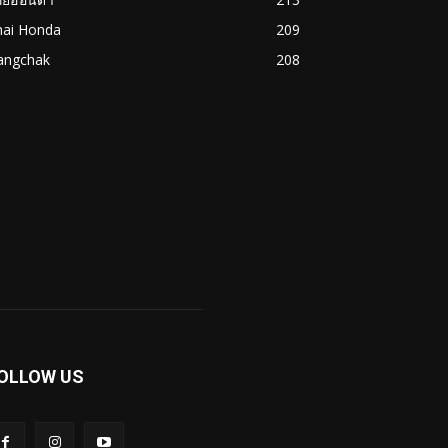
hai Honda
209
angchak
208
OLLOW US