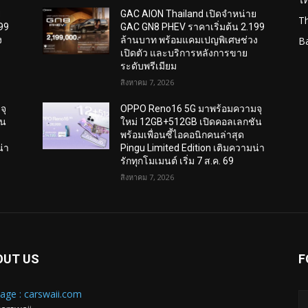
ย
GAC AION Thailand เปิดจำหน่าย
T
99
GAC GN8 PHEV ราคาเริ่มต้น 2.199
ง
ล้านบาท พร้อมแคมเปญพิเศษช่วง
B
เปิดตัว และบริการหลังการขาย
ระดับพรีเมียม
สิงหาคม 7, 2026
จุ
OPPO Reno16 5G มาพร้อมความจุ
ัน
ใหม่ 12GB+512GB เปิดคอลเลกชัน
พร้อมเพื่อนซี้ไอคอนิกคนล่าสุด
น่า
Pingu Limited Edition เติมความน่า
รักทุกโมเมนต์ เริ่ม 7 ส.ค. 69
สิงหาคม 7, 2026
OUT US
F
age : carswaii.com