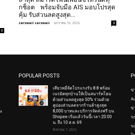
กช็อต พร้อมจับมือ AIS มอบโปรสุด
คุ้ม รับส่วนลดสูงสุด...
carswaii carswaii
-
มกราคม 10, 2026
0
0
POPULAR POSTS
P
เสียวหมี่จัดโปรแรงรับ 8.8 พร้อม
ข่
เนรมิตทุกบ้านให้เป็นสมาร์ทโฮม
A
ด้วยส่วนลดสูงสุด 50% ร่วมด้วย
คูปองส่วนลดจากร้านค้าสูงสุด
ข
บน
8,000 บาทและบริการจัดส่งฟรี บน
ร
Shopee เริ่มแล้ววันนี้เวลา 20:00
น. ถึง 10 ส.ค. 69
ร
สิงหาคม 7, 2026
ไ