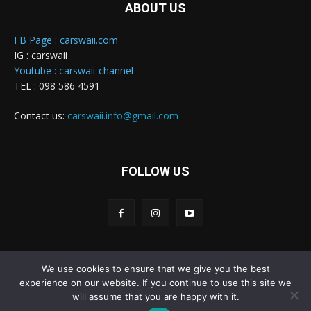
ABOUT US
FB Page : carswaii.com
IG : carswaii
Youtube : carswaii-channel
TEL : 098 586 4591
Contact us:
carswaii.info@gmail.com
FOLLOW US
We use cookies to ensure that we give you the best
Carswaii © Copyright All right reserved
experience on our website. If you continue to use this site we
will assume that you are happy with it.
Home
New Cars
Review&Test
Innovation
Features