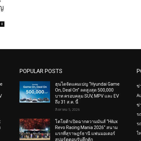
ปญ
0
POPULAR POSTS
P
me
ฮุนไดจัดแคมเปญ “Hyundai Game
ข่
On, Deal On” ลดสูงสุด 500,000
A
V
บาท ครอบคลุม SUV, MPV และ EV
ถึง 31 ส.ค. นี้
ข
สิงหาคม 5, 2026
ร
x
โตโยต้าเปิดฉากความมันส์ “Hilux
ร
ม
Revo Racing Mania 2026” สนาม
ไ
แรกที่สุราษฎร์ธานี แฟนมอเตอร์
สปอร์ตตอบรับคึกคัก