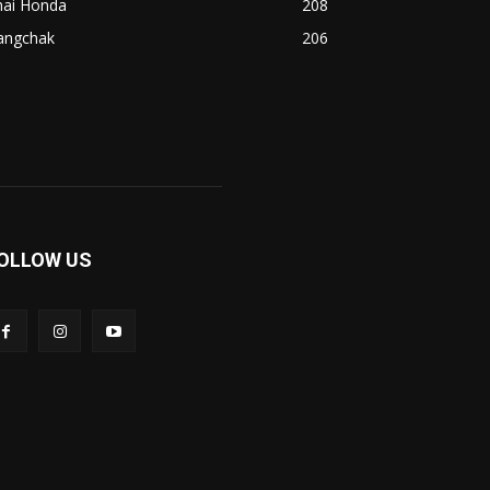
hai Honda
208
angchak
206
OLLOW US