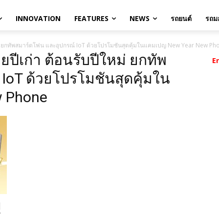
INNOVATION
FEATURES
NEWS
รถยนต์
รถมอ
ใหม่ ยกทัพสมาร์ตโฟน และอุปกรณ์ IoT ด้วยโปรโมชันสุดคุ้มในแคมเปญ New Year New Ph
ยปีเก่า ต้อนรับปีใหม่ ยกทัพ
E
IoT ด้วยโปรโมชันสุดคุ้มใน
 Phone
ี
์