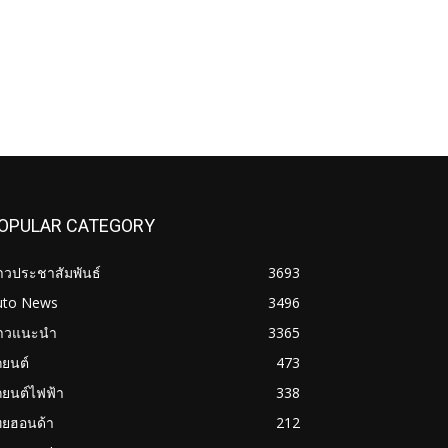
OPULAR CATEGORY
าวประชาสัมพันธ์
3693
uto News
3496
่าวแนะนำ
3365
ถยนต์
473
ถยนต์ไฟฟ้า
338
ทยฮอนด้า
212