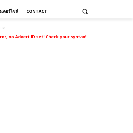
เตอร์ไซค์
CONTACT
one
rror, no Advert ID set! Check your syntax!