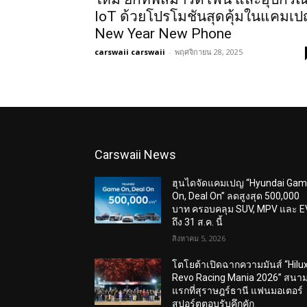
IoT ด้วยโปรโมชันสุดคุ้มในแคมเ
New Year New Phone
carswaii carswaii
-
พฤศจิกายน 28, 2025
Carswaii News
ฮุนไดจัดแคมเปญ “Hyundai Ga
On, Deal On” ลดสูงสุด 500,000
บาท ครอบคลุม SUV, MPV และ E
ถึง 31 ส.ค. นี้
สิงหาคม 5, 2026
โตโยต้าเปิดฉากความมันส์ “Hilu
Revo Racing Mania 2026” สนา
แรกที่สุราษฎร์ธานี แฟนมอเตอร์
สปอร์ตตอบรับคึกคัก