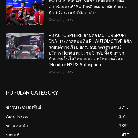
ทัพนักบิด “ฮอนด้า เรซซิ่ง ไทยแลนด์” เปิด
ฉากร้อนแรง! “ชิพ-มิกซ์” กดเวลาติดหัวแถว
ARRC สนาม 4 ที่มัลดาลิกา
สิงหาคม 7, 2026
R3 AUTOSPHERE สานต่อ MOTORSPORT
DNA ประกาศหนุนทีม P1 AUTOMOTIVE สู้ศึก
รถยนต์ทางเรียบ ยกระดับมาตรฐานศูนย์
บริการ Honda พระราม 3 กรุ๊ป ทั้ง 6 สาขา
ด้วยเทคโนโลยีสนามแข่ง พร้อมอวดโฉม
“Honda e:N2 R3 Autosphere...
สิงหาคม 7, 2026
POPULAR CATEGORY
ข่าวประชาสัมพันธ์
3713
Auto News
3515
ข่าวแนะนำ
3380
รถยนต์
477