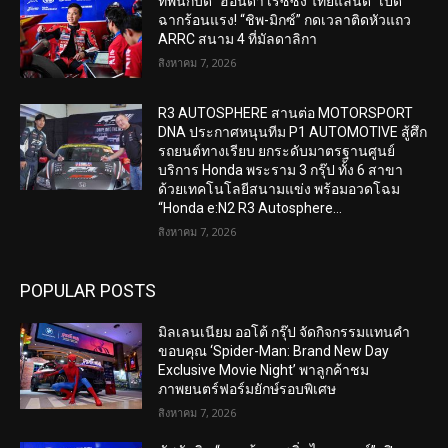
ทัพนักบิด “ฮอนด้า เรซซิ่ง ไทยแลนด์” เปิด
ฉากร้อนแรง! “ชิพ-มิกซ์” กดเวลาติดหัวแถว
ARRC สนาม 4 ที่มัลดาลิกา
สิงหาคม 7, 2026
R3 AUTOSPHERE สานต่อ MOTORSPORT
DNA ประกาศหนุนทีม P1 AUTOMOTIVE สู้ศึก
รถยนต์ทางเรียบ ยกระดับมาตรฐานศูนย์
บริการ Honda พระราม 3 กรุ๊ป ทั้ง 6 สาขา
ด้วยเทคโนโลยีสนามแข่ง พร้อมอวดโฉม
“Honda e:N2 R3 Autosphere...
สิงหาคม 7, 2026
POPULAR POSTS
มิลเลนเนียม ออโต้ กรุ๊ป จัดกิจกรรมแทนคำ
ขอบคุณ ‘Spider-Man: Brand New Day
Exclusive Movie Night’ พาลูกค้าชม
ภาพยนตร์ฟอร์มยักษ์รอบพิเศษ
สิงหาคม 7, 2026