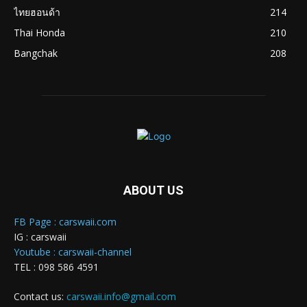
ไทยฮอนด้า
214
Thai Honda
210
Bangchak
208
ABOUT US
FB Page : carswaii.com
IG : carswaii
Youtube : carswaii-channel
TEL : 098 586 4591
Contact us:
carswaii.info@gmail.com