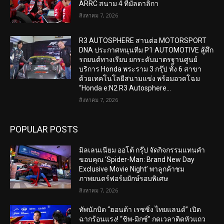
ARRC สนาม 4 ที่มัลดาลิกา
สิงหาคม 7, 2026
R3 AUTOSPHERE สานต่อ MOTORSPORT
DNA ประกาศหนุนทีม P1 AUTOMOTIVE สู้ศึก
รถยนต์ทางเรียบ ยกระดับมาตรฐานศูนย์
บริการ Honda พระราม 3 กรุ๊ป ทั้ง 6 สาขา
ด้วยเทคโนโลยีสนามแข่ง พร้อมอวดโฉม
“Honda e:N2 R3 Autosphere...
สิงหาคม 7, 2026
POPULAR POSTS
มิลเลนเนียม ออโต้ กรุ๊ป จัดกิจกรรมแทนคำ
ขอบคุณ ‘Spider-Man: Brand New Day
Exclusive Movie Night’ พาลูกค้าชม
ภาพยนตร์ฟอร์มยักษ์รอบพิเศษ
สิงหาคม 7, 2026
ทัพนักบิด “ฮอนด้า เรซซิ่ง ไทยแลนด์” เปิด
ฉากร้อนแรง! “ชิพ-มิกซ์” กดเวลาติดหัวแถว