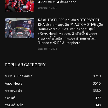
ARRC สนาม 4 ที่มัลดาลิกา
สิงหาคม 7, 2026
R3 AUTOSPHERE สานต่อ MOTORSPORT
DNA ประกาศหนุนทีม P1 AUTOMOTIVE สู้ศึก
รถยนต์ทางเรียบ ยกระดับมาตรฐานศูนย์
บริการ Honda พระราม 3 กรุ๊ป ทั้ง 6 สาขา
ด้วยเทคโนโลยีสนามแข่ง พร้อมอวดโฉม
“Honda e:N2 R3 Autosphere...
สิงหาคม 7, 2026
POPULAR CATEGORY
ข่าวประชาสัมพันธ์
3713
Auto News
3515
ข่าวแนะนำ
3380
รถยนต์
477
รถยนต์ไฟฟ้า
340