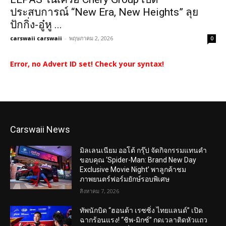
ประสบการณ์ “New Era, New Heights” ลุย
ปักกิ่ง-อู๋หู ...
carswaii carswaii
-
พฤษภาคม 2, 2026
0
Error, no Advert ID set! Check your syntax!
Carswaii News
มิลเลนเนียม ออโต้ กรุ๊ป จัดกิจกรรมแทนคำ
ขอบคุณ ‘Spider-Man: Brand New Day
Exclusive Movie Night’ พาลูกค้าชม
ภาพยนตร์ฟอร์มยักษ์รอบพิเศษ
สิงหาคม 7, 2026
ทัพนักบิด “ฮอนด้า เรซซิ่ง ไทยแลนด์” เปิด
ฉากร้อนแรง! “ชิพ-มิกซ์” กดเวลาติดหัวแถว