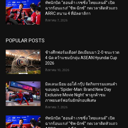
ทัพนักบิด “ฮอนด้า เรซซิ่ง ไทยแลนด์” เปิด
ฉากร้อนแรง! “ชิพ-มิกซ์” กดเวลาติดหัวแถว
ARRC สนาม 4 ที่มัลดาลิกา
สิงหาคม 7, 2026
POPULAR POSTS
ช้างศึกฟอร์มเดือด! อัดเมียนมา 2-0 ชนะรวด
4 นัด คว้าแชมป์กลุ่ม ASEAN Hyundai Cup
2026
สิงหาคม 10, 2026
มิลเลนเนียม ออโต้ กรุ๊ป จัดกิจกรรมแทนคำ
ขอบคุณ ‘Spider-Man: Brand New Day
Exclusive Movie Night’ พาลูกค้าชม
ภาพยนตร์ฟอร์มยักษ์รอบพิเศษ
สิงหาคม 7, 2026
ทัพนักบิด “ฮอนด้า เรซซิ่ง ไทยแลนด์” เปิด
ฉากร้อนแรง! “ชิพ-มิกซ์” กดเวลาติดหัวแถว