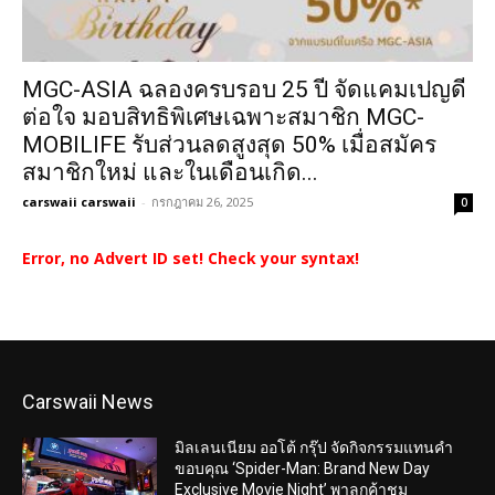
MGC-ASIA ฉลองครบรอบ 25 ปี จัดแคมเปญดี
ต่อใจ มอบสิทธิพิเศษเฉพาะสมาชิก MGC-
MOBILIFE รับส่วนลดสูงสุด 50% เมื่อสมัคร
สมาชิกใหม่ และในเดือนเกิด...
carswaii carswaii
-
กรกฎาคม 26, 2025
0
Error, no Advert ID set! Check your syntax!
Carswaii News
มิลเลนเนียม ออโต้ กรุ๊ป จัดกิจกรรมแทนคำ
ขอบคุณ ‘Spider-Man: Brand New Day
Exclusive Movie Night’ พาลูกค้าชม