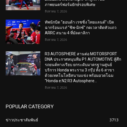
ภาพยนตร์ฟอร์มยักษ์รอบพิเศษ
สิงหาคม 7, 2026
ทัพนักบิด “ฮอนด้า เรซซิ่ง ไทยแลนด์” เปิด
ฉากร้อนแรง! “ชิพ-มิกซ์” กดเวลาติดหัวแถว
ARRC สนาม 4 ที่มัลดาลิกา
สิงหาคม 7, 2026
R3 AUTOSPHERE สานต่อ MOTORSPORT
DNA ประกาศหนุนทีม P1 AUTOMOTIVE สู้ศึก
รถยนต์ทางเรียบ ยกระดับมาตรฐานศูนย์
บริการ Honda พระราม 3 กรุ๊ป ทั้ง 6 สาขา
ด้วยเทคโนโลยีสนามแข่ง พร้อมอวดโฉม
“Honda e:N2 R3 Autosphere...
สิงหาคม 7, 2026
POPULAR CATEGORY
ข่าวประชาสัมพันธ์
3713