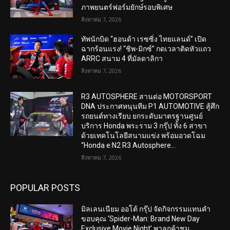
ภาพยนตร์ฟอร์มยักษ์รอบพิเศษ
สิงหาคม 7, 2026
ทัพนักบิด “ฮอนด้า เรซซิ่ง ไทยแลนด์” เปิด
ฉากร้อนแรง! “ชิพ-มิกซ์” กดเวลาติดหัวแถว
ARRC สนาม 4 ที่มัลดาลิกา
สิงหาคม 7, 2026
R3 AUTOSPHERE สานต่อ MOTORSPORT
DNA ประกาศหนุนทีม P1 AUTOMOTIVE สู้ศึก
รถยนต์ทางเรียบ ยกระดับมาตรฐานศูนย์
บริการ Honda พระราม 3 กรุ๊ป ทั้ง 6 สาขา
ด้วยเทคโนโลยีสนามแข่ง พร้อมอวดโฉม
“Honda e:N2 R3 Autosphere...
สิงหาคม 7, 2026
POPULAR POSTS
มิลเลนเนียม ออโต้ กรุ๊ป จัดกิจกรรมแทนคำ
ขอบคุณ ‘Spider-Man: Brand New Day
Exclusive Movie Night’ พาลูกค้าชม