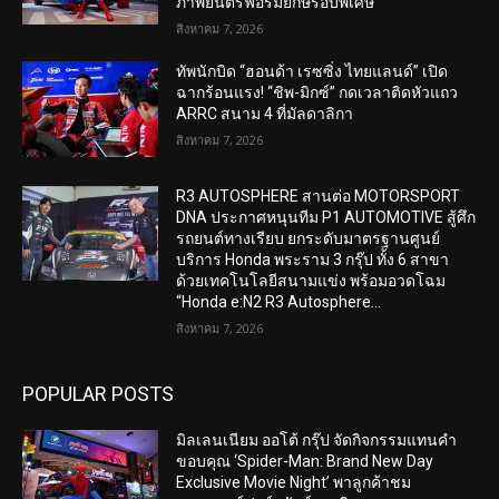
ภาพยนตร์ฟอร์มยักษ์รอบพิเศษ
สิงหาคม 7, 2026
ทัพนักบิด “ฮอนด้า เรซซิ่ง ไทยแลนด์” เปิด
ฉากร้อนแรง! “ชิพ-มิกซ์” กดเวลาติดหัวแถว
ARRC สนาม 4 ที่มัลดาลิกา
สิงหาคม 7, 2026
R3 AUTOSPHERE สานต่อ MOTORSPORT
DNA ประกาศหนุนทีม P1 AUTOMOTIVE สู้ศึก
รถยนต์ทางเรียบ ยกระดับมาตรฐานศูนย์
บริการ Honda พระราม 3 กรุ๊ป ทั้ง 6 สาขา
ด้วยเทคโนโลยีสนามแข่ง พร้อมอวดโฉม
“Honda e:N2 R3 Autosphere...
สิงหาคม 7, 2026
POPULAR POSTS
มิลเลนเนียม ออโต้ กรุ๊ป จัดกิจกรรมแทนคำ
ขอบคุณ ‘Spider-Man: Brand New Day
Exclusive Movie Night’ พาลูกค้าชม