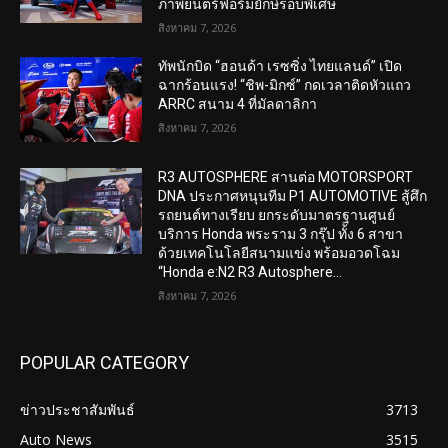
ภาพยนตร์ฟอร์มยักษ์รอบพิเศษ
สิงหาคม 7, 2026
ทัพนักบิด “ฮอนด้า เรซซิ่ง ไทยแลนด์” เปิด
ฉากร้อนแรง! “ชิพ-มิกซ์” กดเวลาติดหัวแถว
ARRC สนาม 4 ที่มัลดาลิกา
สิงหาคม 7, 2026
R3 AUTOSPHERE สานต่อ MOTORSPORT
DNA ประกาศหนุนทีม P1 AUTOMOTIVE สู้ศึก
รถยนต์ทางเรียบ ยกระดับมาตรฐานศูนย์
บริการ Honda พระราม 3 กรุ๊ป ทั้ง 6 สาขา
ด้วยเทคโนโลยีสนามแข่ง พร้อมอวดโฉม
“Honda e:N2 R3 Autosphere...
สิงหาคม 7, 2026
POPULAR CATEGORY
ข่าวประชาสัมพันธ์
3713
Auto News
3515