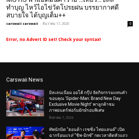
ทำบุญ ไหว้ไอไข่วัดโปรยฝน บรรยากาศดี
สบายใจ ได้บุญเต็ม++
carswaii carswaii
-
ธันวาคม 17, 2020
0
Error, no Advert ID set! Check your syntax!
Carswaii News
มิลเลนเนียม ออโต้ กรุ๊ป จัดกิจกรรมแทนคำ
ขอบคุณ ‘Spider-Man: Brand New Day
Exclusive Movie Night’ พาลูกค้าชม
ภาพยนตร์ฟอร์มยักษ์รอบพิเศษ
สิงหาคม 7, 2026
ทัพนักบิด “ฮอนด้า เรซซิ่ง ไทยแลนด์” เปิด
ฉากร้อนแรง! “ชิพ-มิกซ์” กดเวลาติดหัวแถว