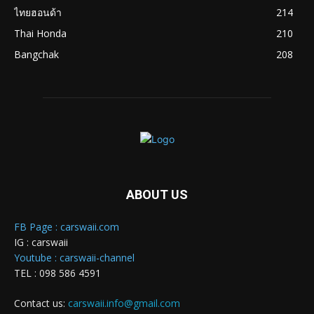
ไทยฮอนด้า
214
Thai Honda
210
Bangchak
208
ABOUT US
FB Page : carswaii.com
IG : carswaii
Youtube : carswaii-channel
TEL : 098 586 4591
Contact us:
carswaii.info@gmail.com