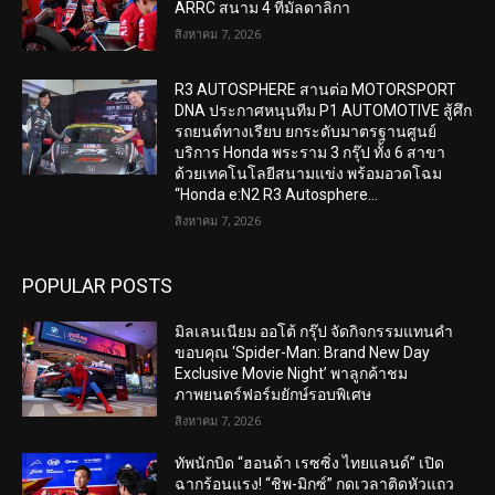
ARRC สนาม 4 ที่มัลดาลิกา
สิงหาคม 7, 2026
R3 AUTOSPHERE สานต่อ MOTORSPORT
DNA ประกาศหนุนทีม P1 AUTOMOTIVE สู้ศึก
รถยนต์ทางเรียบ ยกระดับมาตรฐานศูนย์
บริการ Honda พระราม 3 กรุ๊ป ทั้ง 6 สาขา
ด้วยเทคโนโลยีสนามแข่ง พร้อมอวดโฉม
“Honda e:N2 R3 Autosphere...
สิงหาคม 7, 2026
POPULAR POSTS
มิลเลนเนียม ออโต้ กรุ๊ป จัดกิจกรรมแทนคำ
ขอบคุณ ‘Spider-Man: Brand New Day
Exclusive Movie Night’ พาลูกค้าชม
ภาพยนตร์ฟอร์มยักษ์รอบพิเศษ
สิงหาคม 7, 2026
ทัพนักบิด “ฮอนด้า เรซซิ่ง ไทยแลนด์” เปิด
ฉากร้อนแรง! “ชิพ-มิกซ์” กดเวลาติดหัวแถว