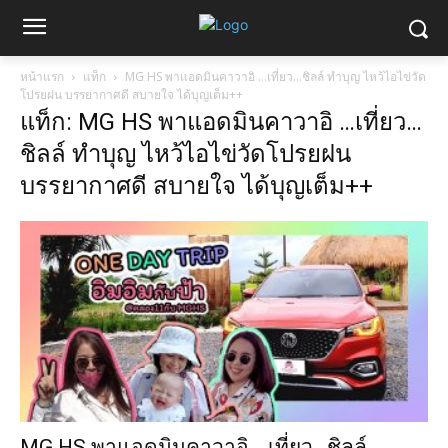
หน้าแรก
แท็ก
MG HS พาแอดมินคาวาอิ …เที่ยว…ชิลล์ ทำบุญ ไหว้ไอไข่วัด
โปรยฝน บรรยากาศดี สบายใจ ได้บุญเต็ม++
แท็ก: MG HS พาแอดมินคาวาอิ …เที่ยว…
ชิลล์ ทำบุญ ไหว้ไอไข่วัดโปรยฝน
บรรยากาศดี สบายใจ ได้บุญเต็ม++
MG HS พาแอดมินคาวาอิ …เที่ยว…ชิลล์