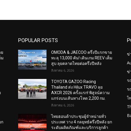
POPULAR POSTS
P
าย
OMODA & JAECOO ครึ่งปีแรกขาย
ข่
็ม
ทะลุ 13,000 คัน! เดินเกม REEV เต็ม
A
สูบ ลุยตลาดไทยต่อครึ่งปีหลัง
สิงหาคม 6, 2026
ข
ร
TOYOTA GAZOO Racing
Thailand ส่ง Hilux TRAVO ลุย
ร
ม
AXCR 2026 ครั้งแรก! พิสูจน์ความ
ไ
แกร่งบนเส้นทางโหด 2,200 กม.
สิงหาคม 6, 2026
T
B
ไทยฮอนด้าประชุมผู้จำหน่ายทั่ว
ยก
ประเทศ วาง 4 กลยุทธ์ครึ่งปีหลัง ยก
ระดับผลิตภัณฑ์และบริการลูกค้า