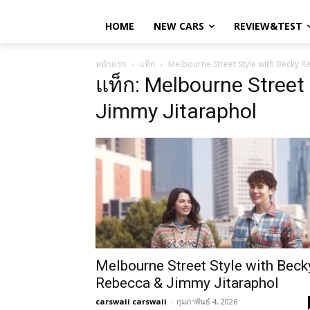
HOME
NEW CARS
REVIEW&TEST
หน้าแรก
แท็ก
Melbourne Street Style with Becky R
แท็ก: Melbourne Street
Jimmy Jitaraphol
Melbourne Street Style with Beck
Rebecca & Jimmy Jitaraphol
carswaii carswaii
-
กุมภาพันธ์ 4, 2026