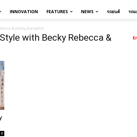
INNOVATION
FEATURES
NEWS
รถยนต์
รถมอ
ebecca & Jimmy Jitaraphol
 Style with Becky Rebecca &
E
y
0