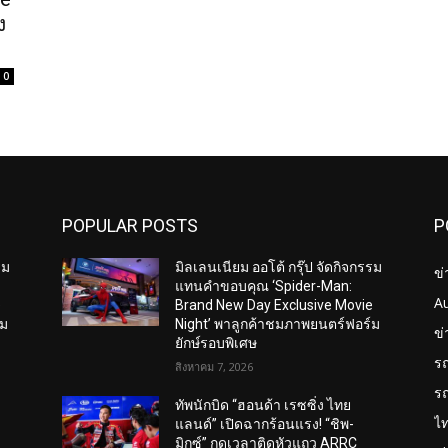
ง
0
POPULAR POSTS
P
รม
มิลเลนเนียม ออโต้ กรุ๊ป จัดกิจกรรม
ข่
แทนคำขอบคุณ ‘Spider-Man:
A
e
Brand New Day Exclusive Movie
์ม
Night’ พาลูกค้าชมภาพยนตร์ฟอร์ม
ข
ยักษ์รอบพิเศษ
ร
สิงหาคม 7, 2026
ร
ทัพนักบิด “ฮอนด้า เรซซิ่ง ไทย
ไ
แลนด์” เปิดฉากร้อนแรง! “ชิพ-
มิกซ์” กดเวลาติดหัวแถว ARRC