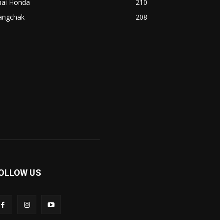
hai Honda
210
angchak
208
OLLOW US