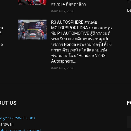
T
สนาม 4 ที่มัลดาลิกา
B
สิงหาคม 7, 2026
R3 AUTOSPHERE สานต่อ
ุน
MOTORSPORT DNA ประกาศหนุน
์
ทีม P1 AUTOMOTIVE สู้ศึกรถยนต์
ทางเรียบ ยกระดับมาตรฐานศูนย์
 6
บริการ Honda พระราม 3 กรุ๊ป ทั้ง 6
สาขา ด้วยเทคโนโลยีสนามแข่ง
พร้อมอวดโฉม “Honda e:N2 R3
Autosphere...
สิงหาคม 7, 2026
OUT US
F
age : carswaii.com
carswaii
ube : carswaii-channel