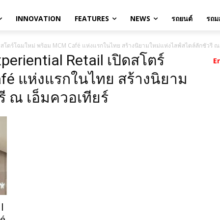
INNOVATION
FEATURES
NEWS
รถยนต์
รถมอ
ิดสโตร์โฉมใหม่ พร้อม MCM Café แห่งแรกในไทย สร้างนิยามใหม่แห่งไลฟ์สไตล์ลักชัวรี ณ 
eriential Retail เปิดสโตร์
E
fé แห่งแรกในไทย สร้างนิยาม
รี ณ เอ็มควอเทียร์
l
fé