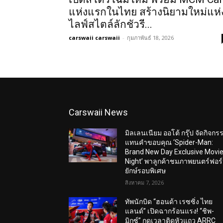
แห่งแรกในไทย สร้างนิยามใหม่แห่
ไลฟ์สไตล์ลักชัวรี...
carswaii carswaii
-
กุมภาพันธ์ 18, 2026
Carswaii News
มิลเลนเนียม ออโต้ กรุ๊ป จัดกิจกร
แทนคำขอบคุณ ‘Spider-Man:
Brand New Day Exclusive Movi
Night’ พาลูกค้าชมภาพยนตร์ฟอร
ยักษ์รอบพิเศษ
สิงหาคม 7, 2026
ทัพนักบิด “ฮอนด้า เรซซิ่ง ไทย
แลนด์” เปิดฉากร้อนแรง! “ชิพ-
มิกซ์” กดเวลาติดหัวแถว ARRC