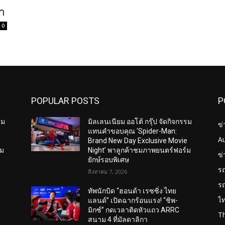
๊า
0
POPULAR POSTS
P
รม
มิลเลนเนียม ออโต้ กรุ๊ป จัดกิจกรรม
ข่
แทนคำขอบคุณ ‘Spider-Man:
A
e
Brand New Day Exclusive Movie
์ม
Night’ พาลูกค้าชมภาพยนตร์ฟอร์ม
ข
ยักษ์รอบพิเศษ
ร
สิงหาคม 7, 2026
ร
ทัพนักบิด “ฮอนด้า เรซซิ่ง ไทย
ไ
แลนด์” เปิดฉากร้อนแรง! “ชิพ-
มิกซ์” กดเวลาติดหัวแถว ARRC
T
สนาม 4 ที่มัลดาลิกา