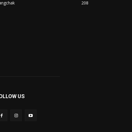
angchak
208
OLLOW US