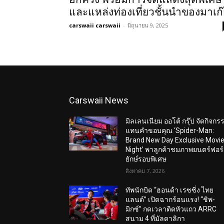
และแหล่งท่องเที่ยวชั้นนำของมาเก
carswaii carswaii
-
มิถุนายน 9, 2025
Carswaii News
มิลเลนเนียม ออโต้ กรุ๊ป จัดกิจกร
แทนคำขอบคุณ ‘Spider-Man:
Brand New Day Exclusive Movi
Night’ พาลูกค้าชมภาพยนตร์ฟอร
ยักษ์รอบพิเศษ
สิงหาคม 7, 2026
ทัพนักบิด “ฮอนด้า เรซซิ่ง ไทย
แลนด์” เปิดฉากร้อนแรง! “ชิพ-
มิกซ์” กดเวลาติดหัวแถว ARRC
สนาม 4 ที่มัลดาลิกา