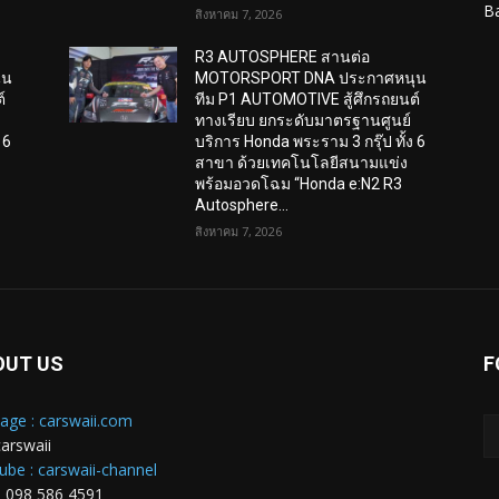
B
สิงหาคม 7, 2026
R3 AUTOSPHERE สานต่อ
ุน
MOTORSPORT DNA ประกาศหนุน
์
ทีม P1 AUTOMOTIVE สู้ศึกรถยนต์
ทางเรียบ ยกระดับมาตรฐานศูนย์
 6
บริการ Honda พระราม 3 กรุ๊ป ทั้ง 6
สาขา ด้วยเทคโนโลยีสนามแข่ง
พร้อมอวดโฉม “Honda e:N2 R3
Autosphere...
สิงหาคม 7, 2026
OUT US
F
age : carswaii.com
carswaii
ube : carswaii-channel
: 098 586 4591