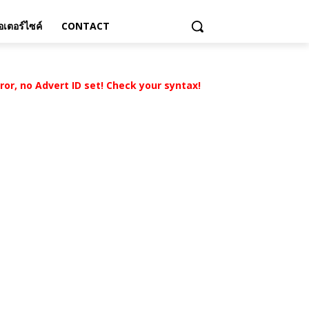
เตอร์ไซค์
CONTACT
rror, no Advert ID set! Check your syntax!