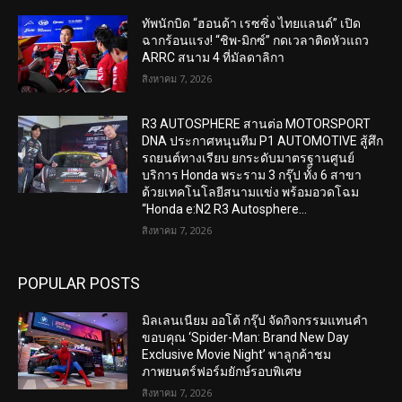
ทัพนักบิด “ฮอนด้า เรซซิ่ง ไทยแลนด์” เปิด
ฉากร้อนแรง! “ชิพ-มิกซ์” กดเวลาติดหัวแถว
ARRC สนาม 4 ที่มัลดาลิกา
สิงหาคม 7, 2026
R3 AUTOSPHERE สานต่อ MOTORSPORT
DNA ประกาศหนุนทีม P1 AUTOMOTIVE สู้ศึก
รถยนต์ทางเรียบ ยกระดับมาตรฐานศูนย์
บริการ Honda พระราม 3 กรุ๊ป ทั้ง 6 สาขา
ด้วยเทคโนโลยีสนามแข่ง พร้อมอวดโฉม
“Honda e:N2 R3 Autosphere...
สิงหาคม 7, 2026
POPULAR POSTS
มิลเลนเนียม ออโต้ กรุ๊ป จัดกิจกรรมแทนคำ
ขอบคุณ ‘Spider-Man: Brand New Day
Exclusive Movie Night’ พาลูกค้าชม
ภาพยนตร์ฟอร์มยักษ์รอบพิเศษ
สิงหาคม 7, 2026