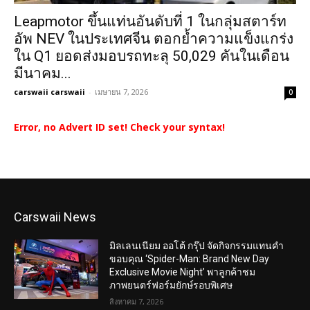
Leapmotor ขึ้นแท่นอันดับที่ 1 ในกลุ่มสตาร์ท
อัพ NEV ในประเทศจีน ตอกย้ำความแข็งแกร่ง
ใน Q1 ยอดส่งมอบรถทะลุ 50,029 คันในเดือน
มีนาคม...
carswaii carswaii
-
เมษายน 7, 2026
0
Error, no Advert ID set! Check your syntax!
Carswaii News
มิลเลนเนียม ออโต้ กรุ๊ป จัดกิจกรรมแทนคำ
ขอบคุณ ‘Spider-Man: Brand New Day
Exclusive Movie Night’ พาลูกค้าชม
ภาพยนตร์ฟอร์มยักษ์รอบพิเศษ
สิงหาคม 7, 2026