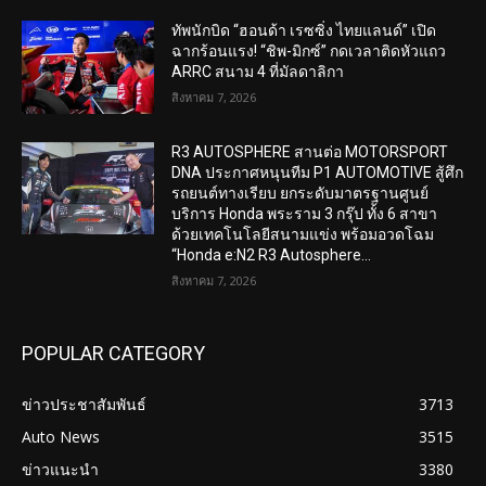
ทัพนักบิด “ฮอนด้า เรซซิ่ง ไทยแลนด์” เปิด
ฉากร้อนแรง! “ชิพ-มิกซ์” กดเวลาติดหัวแถว
ARRC สนาม 4 ที่มัลดาลิกา
สิงหาคม 7, 2026
R3 AUTOSPHERE สานต่อ MOTORSPORT
DNA ประกาศหนุนทีม P1 AUTOMOTIVE สู้ศึก
รถยนต์ทางเรียบ ยกระดับมาตรฐานศูนย์
บริการ Honda พระราม 3 กรุ๊ป ทั้ง 6 สาขา
ด้วยเทคโนโลยีสนามแข่ง พร้อมอวดโฉม
“Honda e:N2 R3 Autosphere...
สิงหาคม 7, 2026
POPULAR CATEGORY
ข่าวประชาสัมพันธ์
3713
Auto News
3515
ข่าวแนะนำ
3380