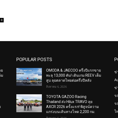
0
POPULAR POSTS
P
าย
OMODA & JAECOO ครึ่งปีแรกขาย
ข่
็ม
ทะลุ 13,000 คัน! เดินเกม REEV เต็ม
A
สูบ ลุยตลาดไทยต่อครึ่งปีหลัง
สิงหาคม 6, 2026
ข
ร
TOYOTA GAZOO Racing
Thailand ส่ง Hilux TRAVO ลุย
ร
ม
AXCR 2026 ครั้งแรก! พิสูจน์ความ
ไ
แกร่งบนเส้นทางโหด 2,200 กม.
สิงหาคม 6, 2026