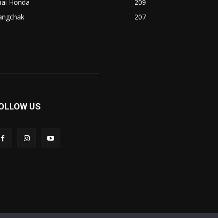
hai Honda
209
angchak
207
OLLOW US