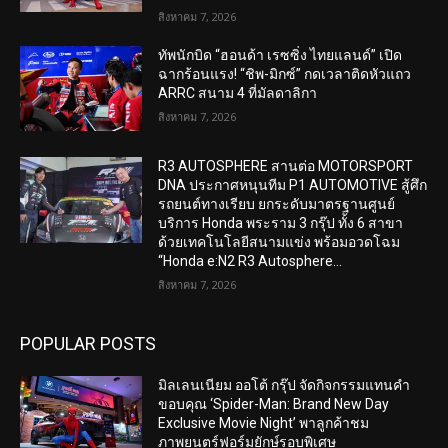
สิงหาคม 7, 2026
ทัพนักบิด “ฮอนด้า เรซซิ่ง ไทยแลนด์” เปิด
ฉากร้อนแรง! “ชิพ-มิกซ์” กดเวลาติดหัวแถว
ARRC สนาม 4 ที่มัลดาลิกา
สิงหาคม 7, 2026
R3 AUTOSPHERE สานต่อ MOTORSPORT
DNA ประกาศหนุนทีม P1 AUTOMOTIVE สู้ศึก
รถยนต์ทางเรียบ ยกระดับมาตรฐานศูนย์
บริการ Honda พระราม 3 กรุ๊ป ทั้ง 6 สาขา
ด้วยเทคโนโลยีสนามแข่ง พร้อมอวดโฉม
“Honda e:N2 R3 Autosphere...
สิงหาคม 7, 2026
POPULAR POSTS
มิลเลนเนียม ออโต้ กรุ๊ป จัดกิจกรรมแทนคำ
ขอบคุณ ‘Spider-Man: Brand New Day
Exclusive Movie Night’ พาลูกค้าชม
ภาพยนตร์ฟอร์มยักษ์รอบพิเศษ