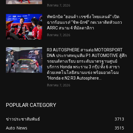
สิงหาคม 7, 2026
ทัพนักบิด “ฮอนด้า เรซซิ่ง ไทยแลนด์” เปิด
ฉากร้อนแรง! “ชิพ-มิกซ์” กดเวลาติดหัวแถว
ARRC สนาม 4 ที่มัลดาลิกา
สิงหาคม 7, 2026
R3 AUTOSPHERE สานต่อ MOTORSPORT
DNA ประกาศหนุนทีม P1 AUTOMOTIVE สู้ศึก
รถยนต์ทางเรียบ ยกระดับมาตรฐานศูนย์
บริการ Honda พระราม 3 กรุ๊ป ทั้ง 6 สาขา
ด้วยเทคโนโลยีสนามแข่ง พร้อมอวดโฉม
“Honda e:N2 R3 Autosphere...
สิงหาคม 7, 2026
POPULAR CATEGORY
ข่าวประชาสัมพันธ์
3713
Auto News
3515