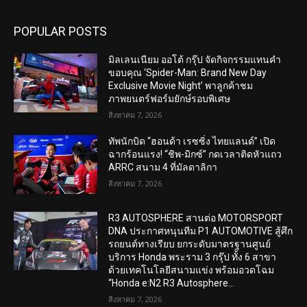
POPULAR POSTS
มิลเลนเนียม ออโต้ กรุ๊ป จัดกิจกรรมแทนคำ
ขอบคุณ ‘Spider-Man: Brand New Day
Exclusive Movie Night’ พาลูกค้าชม
ภาพยนตร์ฟอร์มยักษ์รอบพิเศษ
สิงหาคม 7, 2026
ทัพนักบิด “ฮอนด้า เรซซิ่ง ไทยแลนด์” เปิด
ฉากร้อนแรง! “ชิพ-มิกซ์” กดเวลาติดหัวแถว
ARRC สนาม 4 ที่มัลดาลิกา
สิงหาคม 7, 2026
R3 AUTOSPHERE สานต่อ MOTORSPORT
DNA ประกาศหนุนทีม P1 AUTOMOTIVE สู้ศึก
รถยนต์ทางเรียบ ยกระดับมาตรฐานศูนย์
บริการ Honda พระราม 3 กรุ๊ป ทั้ง 6 สาขา
ด้วยเทคโนโลยีสนามแข่ง พร้อมอวดโฉม
“Honda e:N2 R3 Autosphere...
สิงหาคม 7, 2026