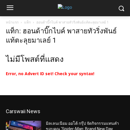
หน้าแรก
แท็ก
ฮอนด้าบิ๊กไบค์ พาสายทัวริ่งพันธ์แท้ตะลุยมาเลย์ 1
แท็ก: ฮอนด้าบิ๊กไบค์ พาสายทัวริ่งพันธ์
แท้ตะลุยมาเลย์ 1
ไม่มีโพสต์ที่แสดง
Error, no Advert ID set! Check your syntax!
Carswaii News
มิลเลนเนียม ออโต้ กรุ๊ป จัดกิจกรรมแทนคำ
ขอบคุณ ‘Spider-Man: Brand New Day