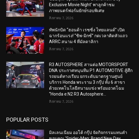
Exclusive Movie Night’ พาลูกค้าชม
ภาพยนตร์ฟอร์มยักษ์รอบพิเศษ
สิงหาคม 7, 2026
ทัพนักบิด “ฮอนด้า เรซซิ่ง ไทยแลนด์” เปิด
ฉากร้อนแรง! “ชิพ-มิกซ์” กดเวลาติดหัวแถว
ARRC สนาม 4 ที่มัลดาลิกา
สิงหาคม 7, 2026
R3 AUTOSPHERE สานต่อ MOTORSPORT
DNA ประกาศหนุนทีม P1 AUTOMOTIVE สู้ศึก
รถยนต์ทางเรียบ ยกระดับมาตรฐานศูนย์
บริการ Honda พระราม 3 กรุ๊ป ทั้ง 6 สาขา
ด้วยเทคโนโลยีสนามแข่ง พร้อมอวดโฉม
“Honda e:N2 R3 Autosphere...
สิงหาคม 7, 2026
POPULAR POSTS
มิลเลนเนียม ออโต้ กรุ๊ป จัดกิจกรรมแทนคำ
ขอบคุณ ‘Spider-Man: Brand New Day