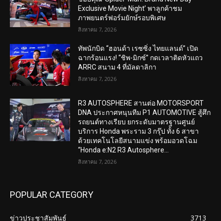
Exclusive Movie Night’ พาลูกค้าชม
ภาพยนตร์ฟอร์มยักษ์รอบพิเศษ
สิงหาคม 7, 2026
ทัพนักบิด “ฮอนด้า เรซซิ่ง ไทยแลนด์” เปิด
ฉากร้อนแรง! “ชิพ-มิกซ์” กดเวลาติดหัวแถว
ARRC สนาม 4 ที่มัลดาลิกา
สิงหาคม 7, 2026
R3 AUTOSPHERE สานต่อ MOTORSPORT
DNA ประกาศหนุนทีม P1 AUTOMOTIVE สู้ศึก
รถยนต์ทางเรียบ ยกระดับมาตรฐานศูนย์
บริการ Honda พระราม 3 กรุ๊ป ทั้ง 6 สาขา
ด้วยเทคโนโลยีสนามแข่ง พร้อมอวดโฉม
“Honda e:N2 R3 Autosphere...
สิงหาคม 7, 2026
POPULAR CATEGORY
ข่าวประชาสัมพันธ์
3713