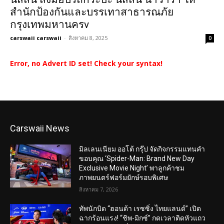
สำนักป้องกันและบรรเทาสาธารณภัย
กรุงเทพมหานครv
carswaii carswaii
-
สิงหาคม 8, 2025
0
Error, no Advert ID set! Check your syntax!
Carswaii News
มิลเลนเนียม ออโต้ กรุ๊ป จัดกิจกรรมแทนคำ
ขอบคุณ ‘Spider-Man: Brand New Day
Exclusive Movie Night’ พาลูกค้าชม
ภาพยนตร์ฟอร์มยักษ์รอบพิเศษ
สิงหาคม 7, 2026
ทัพนักบิด “ฮอนด้า เรซซิ่ง ไทยแลนด์” เปิด
ฉากร้อนแรง! “ชิพ-มิกซ์” กดเวลาติดหัวแถว