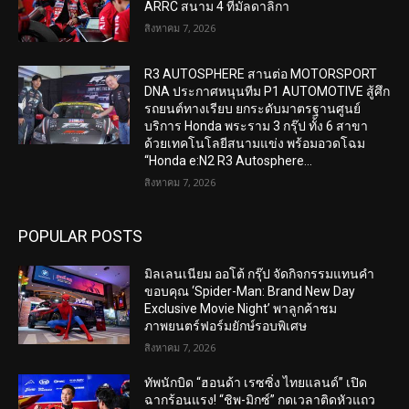
ARRC สนาม 4 ที่มัลดาลิกา
สิงหาคม 7, 2026
R3 AUTOSPHERE สานต่อ MOTORSPORT
DNA ประกาศหนุนทีม P1 AUTOMOTIVE สู้ศึก
รถยนต์ทางเรียบ ยกระดับมาตรฐานศูนย์
บริการ Honda พระราม 3 กรุ๊ป ทั้ง 6 สาขา
ด้วยเทคโนโลยีสนามแข่ง พร้อมอวดโฉม
“Honda e:N2 R3 Autosphere...
สิงหาคม 7, 2026
POPULAR POSTS
มิลเลนเนียม ออโต้ กรุ๊ป จัดกิจกรรมแทนคำ
ขอบคุณ ‘Spider-Man: Brand New Day
Exclusive Movie Night’ พาลูกค้าชม
ภาพยนตร์ฟอร์มยักษ์รอบพิเศษ
สิงหาคม 7, 2026
ทัพนักบิด “ฮอนด้า เรซซิ่ง ไทยแลนด์” เปิด
ฉากร้อนแรง! “ชิพ-มิกซ์” กดเวลาติดหัวแถว