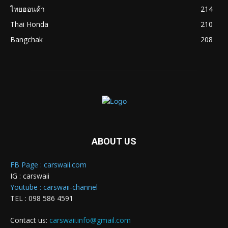
ไทยฮอนด้า
214
Thai Honda
210
Bangchak
208
ABOUT US
FB Page : carswaii.com
IG : carswaii
Youtube : carswaii-channel
TEL : 098 586 4591
Contact us:
carswaii.info@gmail.com