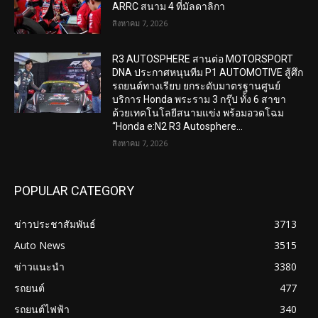
ARRC สนาม 4 ที่มัลดาลิกา
สิงหาคม 7, 2026
R3 AUTOSPHERE สานต่อ MOTORSPORT
DNA ประกาศหนุนทีม P1 AUTOMOTIVE สู้ศึก
รถยนต์ทางเรียบ ยกระดับมาตรฐานศูนย์
บริการ Honda พระราม 3 กรุ๊ป ทั้ง 6 สาขา
ด้วยเทคโนโลยีสนามแข่ง พร้อมอวดโฉม
“Honda e:N2 R3 Autosphere...
สิงหาคม 7, 2026
POPULAR CATEGORY
ข่าวประชาสัมพันธ์
3713
Auto News
3515
ข่าวแนะนำ
3380
รถยนต์
477
รถยนต์ไฟฟ้า
340