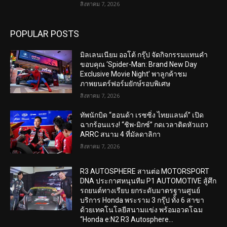
สิงหาคม 7, 2026
POPULAR POSTS
มิลเลนเนียม ออโต้ กรุ๊ป จัดกิจกรรมแทนคำ
ขอบคุณ ‘Spider-Man: Brand New Day
Exclusive Movie Night’ พาลูกค้าชม
ภาพยนตร์ฟอร์มยักษ์รอบพิเศษ
สิงหาคม 7, 2026
ทัพนักบิด “ฮอนด้า เรซซิ่ง ไทยแลนด์” เปิด
ฉากร้อนแรง! “ชิพ-มิกซ์” กดเวลาติดหัวแถว
ARRC สนาม 4 ที่มัลดาลิกา
สิงหาคม 7, 2026
R3 AUTOSPHERE สานต่อ MOTORSPORT
DNA ประกาศหนุนทีม P1 AUTOMOTIVE สู้ศึก
รถยนต์ทางเรียบ ยกระดับมาตรฐานศูนย์
บริการ Honda พระราม 3 กรุ๊ป ทั้ง 6 สาขา
ด้วยเทคโนโลยีสนามแข่ง พร้อมอวดโฉม
“Honda e:N2 R3 Autosphere...