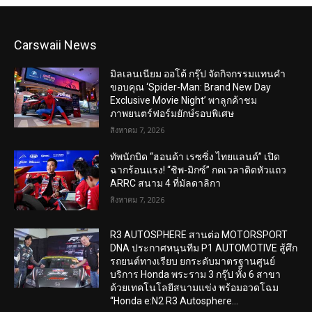
Carswaii News
มิลเลนเนียม ออโต้ กรุ๊ป จัดกิจกรรมแทนคำ
ขอบคุณ ‘Spider-Man: Brand New Day
Exclusive Movie Night’ พาลูกค้าชม
ภาพยนตร์ฟอร์มยักษ์รอบพิเศษ
สิงหาคม 7, 2026
ทัพนักบิด “ฮอนด้า เรซซิ่ง ไทยแลนด์” เปิด
ฉากร้อนแรง! “ชิพ-มิกซ์” กดเวลาติดหัวแถว
ARRC สนาม 4 ที่มัลดาลิกา
สิงหาคม 7, 2026
R3 AUTOSPHERE สานต่อ MOTORSPORT
DNA ประกาศหนุนทีม P1 AUTOMOTIVE สู้ศึก
รถยนต์ทางเรียบ ยกระดับมาตรฐานศูนย์
บริการ Honda พระราม 3 กรุ๊ป ทั้ง 6 สาขา
ด้วยเทคโนโลยีสนามแข่ง พร้อมอวดโฉม
“Honda e:N2 R3 Autosphere...