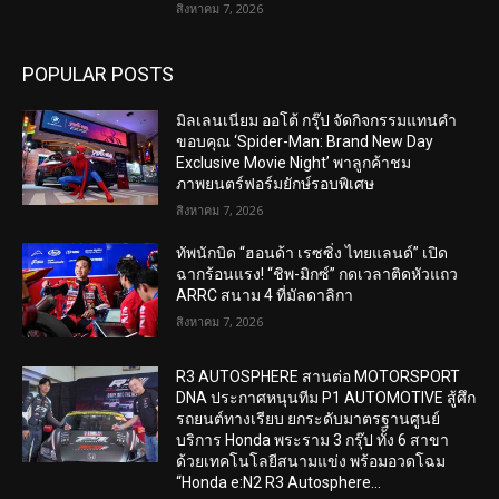
สิงหาคม 7, 2026
POPULAR POSTS
มิลเลนเนียม ออโต้ กรุ๊ป จัดกิจกรรมแทนคำ
ขอบคุณ ‘Spider-Man: Brand New Day
Exclusive Movie Night’ พาลูกค้าชม
ภาพยนตร์ฟอร์มยักษ์รอบพิเศษ
สิงหาคม 7, 2026
ทัพนักบิด “ฮอนด้า เรซซิ่ง ไทยแลนด์” เปิด
ฉากร้อนแรง! “ชิพ-มิกซ์” กดเวลาติดหัวแถว
ARRC สนาม 4 ที่มัลดาลิกา
สิงหาคม 7, 2026
R3 AUTOSPHERE สานต่อ MOTORSPORT
DNA ประกาศหนุนทีม P1 AUTOMOTIVE สู้ศึก
รถยนต์ทางเรียบ ยกระดับมาตรฐานศูนย์
บริการ Honda พระราม 3 กรุ๊ป ทั้ง 6 สาขา
ด้วยเทคโนโลยีสนามแข่ง พร้อมอวดโฉม
“Honda e:N2 R3 Autosphere...