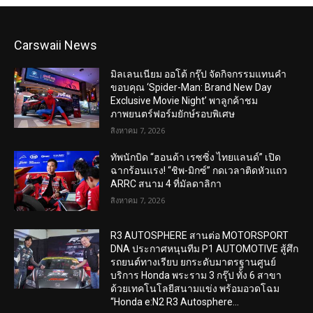
Carswaii News
มิลเลนเนียม ออโต้ กรุ๊ป จัดกิจกรรมแทนคำ
ขอบคุณ ‘Spider-Man: Brand New Day
Exclusive Movie Night’ พาลูกค้าชม
ภาพยนตร์ฟอร์มยักษ์รอบพิเศษ
สิงหาคม 7, 2026
ทัพนักบิด “ฮอนด้า เรซซิ่ง ไทยแลนด์” เปิด
ฉากร้อนแรง! “ชิพ-มิกซ์” กดเวลาติดหัวแถว
ARRC สนาม 4 ที่มัลดาลิกา
สิงหาคม 7, 2026
R3 AUTOSPHERE สานต่อ MOTORSPORT
DNA ประกาศหนุนทีม P1 AUTOMOTIVE สู้ศึก
รถยนต์ทางเรียบ ยกระดับมาตรฐานศูนย์
บริการ Honda พระราม 3 กรุ๊ป ทั้ง 6 สาขา
ด้วยเทคโนโลยีสนามแข่ง พร้อมอวดโฉม
“Honda e:N2 R3 Autosphere...