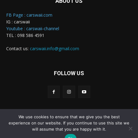
ABOUT US
FB Page : carswaii.com
IG : carswaii
Youtube : carswaii-channel
TEL : 098 586 4591
Contact us:
carswaii.info@gmail.com
FOLLOW US
We use cookies to ensure that we give you the best
Carswaii © Copyright All right reserved
experience on our website. If you continue to use this site we
will assume that you are happy with it.
Home
New Cars
Review&Test
Innovation
Features