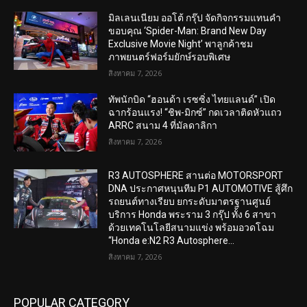
มิลเลนเนียม ออโต้ กรุ๊ป จัดกิจกรรมแทนคำ
ขอบคุณ ‘Spider-Man: Brand New Day
Exclusive Movie Night’ พาลูกค้าชม
ภาพยนตร์ฟอร์มยักษ์รอบพิเศษ
สิงหาคม 7, 2026
ทัพนักบิด “ฮอนด้า เรซซิ่ง ไทยแลนด์” เปิด
ฉากร้อนแรง! “ชิพ-มิกซ์” กดเวลาติดหัวแถว
ARRC สนาม 4 ที่มัลดาลิกา
สิงหาคม 7, 2026
R3 AUTOSPHERE สานต่อ MOTORSPORT
DNA ประกาศหนุนทีม P1 AUTOMOTIVE สู้ศึก
รถยนต์ทางเรียบ ยกระดับมาตรฐานศูนย์
บริการ Honda พระราม 3 กรุ๊ป ทั้ง 6 สาขา
ด้วยเทคโนโลยีสนามแข่ง พร้อมอวดโฉม
“Honda e:N2 R3 Autosphere...
สิงหาคม 7, 2026
POPULAR CATEGORY