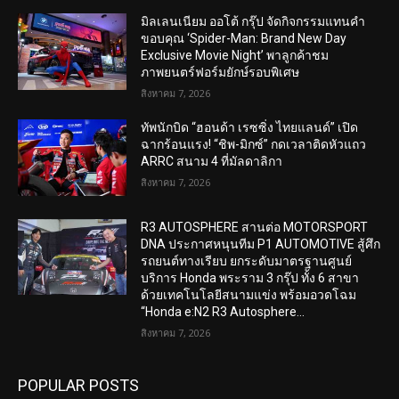
มิลเลนเนียม ออโต้ กรุ๊ป จัดกิจกรรมแทนคำ
ขอบคุณ ‘Spider-Man: Brand New Day
Exclusive Movie Night’ พาลูกค้าชม
ภาพยนตร์ฟอร์มยักษ์รอบพิเศษ
สิงหาคม 7, 2026
ทัพนักบิด “ฮอนด้า เรซซิ่ง ไทยแลนด์” เปิด
ฉากร้อนแรง! “ชิพ-มิกซ์” กดเวลาติดหัวแถว
ARRC สนาม 4 ที่มัลดาลิกา
สิงหาคม 7, 2026
R3 AUTOSPHERE สานต่อ MOTORSPORT
DNA ประกาศหนุนทีม P1 AUTOMOTIVE สู้ศึก
รถยนต์ทางเรียบ ยกระดับมาตรฐานศูนย์
บริการ Honda พระราม 3 กรุ๊ป ทั้ง 6 สาขา
ด้วยเทคโนโลยีสนามแข่ง พร้อมอวดโฉม
“Honda e:N2 R3 Autosphere...
สิงหาคม 7, 2026
POPULAR POSTS