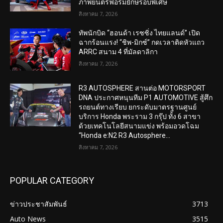
ภาพยนตร์ฟอร์มยักษ์รอบพิเศษ
สิงหาคม 7, 2026
ทัพนักบิด “ฮอนด้า เรซซิ่ง ไทยแลนด์” เปิด
ฉากร้อนแรง! “ชิพ-มิกซ์” กดเวลาติดหัวแถว
ARRC สนาม 4 ที่มัลดาลิกา
สิงหาคม 7, 2026
R3 AUTOSPHERE สานต่อ MOTORSPORT
DNA ประกาศหนุนทีม P1 AUTOMOTIVE สู้ศึก
รถยนต์ทางเรียบ ยกระดับมาตรฐานศูนย์
บริการ Honda พระราม 3 กรุ๊ป ทั้ง 6 สาขา
ด้วยเทคโนโลยีสนามแข่ง พร้อมอวดโฉม
“Honda e:N2 R3 Autosphere...
สิงหาคม 7, 2026
POPULAR CATEGORY
ข่าวประชาสัมพันธ์
3713
Auto News
3515