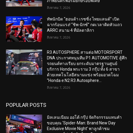
ภาพยนตร์ฟอร์มยักษ์รอบพิเศษ
สิงหาคม 7, 2026
ทัพนักบิด “ฮอนด้า เรซซิ่ง ไทยแลนด์” เปิด
ฉากร้อนแรง! “ชิพ-มิกซ์” กดเวลาติดหัวแถว
ARRC สนาม 4 ที่มัลดาลิกา
สิงหาคม 7, 2026
R3 AUTOSPHERE สานต่อ MOTORSPORT
DNA ประกาศหนุนทีม P1 AUTOMOTIVE สู้ศึก
รถยนต์ทางเรียบ ยกระดับมาตรฐานศูนย์
บริการ Honda พระราม 3 กรุ๊ป ทั้ง 6 สาขา
ด้วยเทคโนโลยีสนามแข่ง พร้อมอวดโฉม
“Honda e:N2 R3 Autosphere...
สิงหาคม 7, 2026
POPULAR POSTS
มิลเลนเนียม ออโต้ กรุ๊ป จัดกิจกรรมแทนคำ
ขอบคุณ ‘Spider-Man: Brand New Day
Exclusive Movie Night’ พาลูกค้าชม